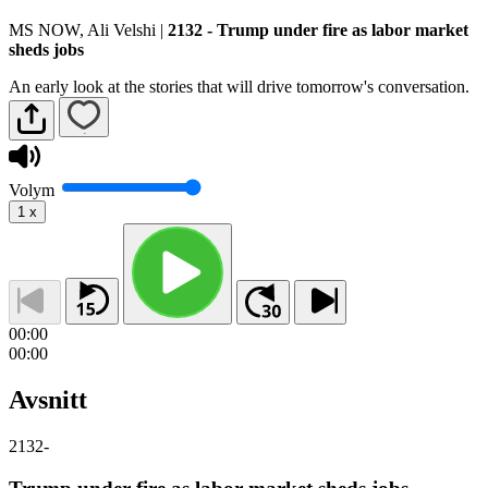
MS NOW, Ali Velshi
|
2132 - Trump under fire as labor market
sheds jobs
An early look at the stories that will drive tomorrow's conversation.
Volym
1
x
00:00
00:00
Avsnitt
2132
-