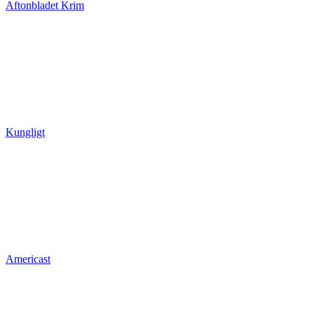
Aftonbladet Krim
Kungligt
Americast