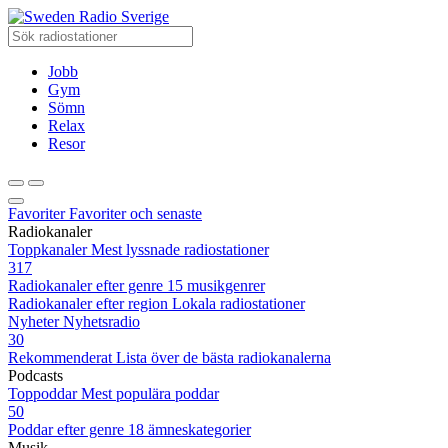
Radio Sverige
Jobb
Gym
Sömn
Relax
Resor
Favoriter
Favoriter och senaste
Radiokanaler
Toppkanaler
Mest lyssnade radiostationer
317
Radiokanaler efter genre
15 musikgenrer
Radiokanaler efter region
Lokala radiostationer
Nyheter
Nyhetsradio
30
Rekommenderat
Lista över de bästa radiokanalerna
Podcasts
Toppoddar
Mest populära poddar
50
Poddar efter genre
18 ämneskategorier
Musik