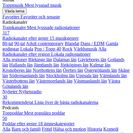
Toppmusik
Mest lyssnad musik
Växla tema
Favoriter
Favoriter och senaste
Radiokanaler
Toppkanaler
Mest lyssnade radiostationer
317
Radiokanaler efter genre
15 musikgenrer
80-tal
90-tal
Adult contemporary
Blandat
Dans / EDM
Gamla
godingar
Lokala
Pop / Topp 40
Rock
Världsmusik
Alla
Radiokanaler efter region
Lokala radiostationer
Alla regioner
Blekinge län
Dalarnas län
Gävleborgs län
Gotlands
län
Hallands län
Jämtlands län
Jönköpings län
Kalmar län
Kronobergs län
Norrbottens län
Örebro län
Östergötlands län
Skåne
län
Södermanlands län
Stockholms län
Uppsala län
Värmlands län
Västerbottens län
Västernorrlands län
Västmanlands län
Västra
Götalands län
Nyheter
Nyhetsradio
30
Rekommenderat
Lista över de bästa radiokanalerna
Podcasts
Toppoddar
Mest populära poddar
50
Poddar efter genre
18 ämneskategorier
Alla
Barn och familj
Fritid
Hälsa och motion
Historia
Komedi