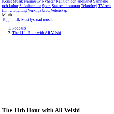
Konst
Musik
Näringsliv
Nyheter
Religion och andlighet
Samhälle
och kultur
Skönlitteratur
Sport
Stat och kommun
Teknologi
TV och
film
Utbildning
Verkliga brott
Vetenskap
Musik
Toppmusik
Mest lyssnad musik
Podcasts
The 11th Hour with Ali Velshi
The 11th Hour with Ali Velshi