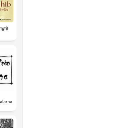
ਜਪੁਜੀ
Dalarna