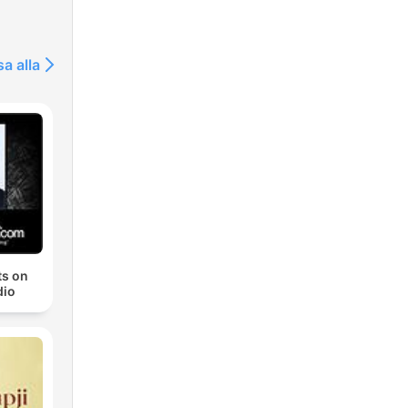
sa alla
ts on
io