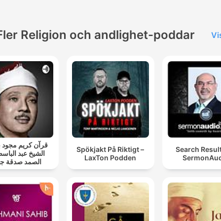
Fler Religion och andlighet-poddar
Vi
قرآن كريم مجود
Spökjakt På Riktigt –
Search Resul
الشيخ عبد الباسط
LaxTon Podden
SermonAud
الصمد صدقة جا