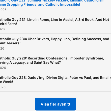
tholic Guy 232: Summer Hickety Pickety, Missing Catholicism,
me Dropping Friends, and Catholic Impossible!
2026
atholic Guy 231: Lino in Rome, Lino in Assisi, A 3rd Book, And Not
eird Faith!
026
atholic Guy 230: Uber Drivers, Happy Lino, Defining Success, and
aint Teasers!
026
atholic Guy 229: Recording Confessions, Imposter Syndrome,
aving A Legacy, and Saint Say What?
2026
tholic Guy 228: Daddy'ing, Divine Digits, Peter vs Paul, and Email 
he Week!
2026
Visa fler avsnitt