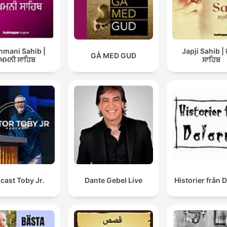
hmani Sahib |
Japji Sahib | 
GÅ MED GUD
ੁਖਮਨੀ ਸਾਹਿਬ
ਸਾਹਿਬ
cast Toby Jr.
Dante Gebel Live
Historier från 