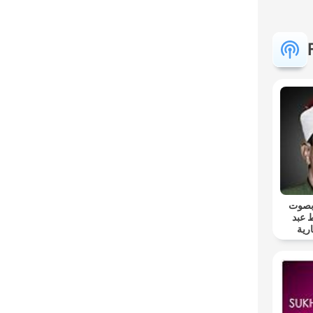
 بصوت
 عبد
رية