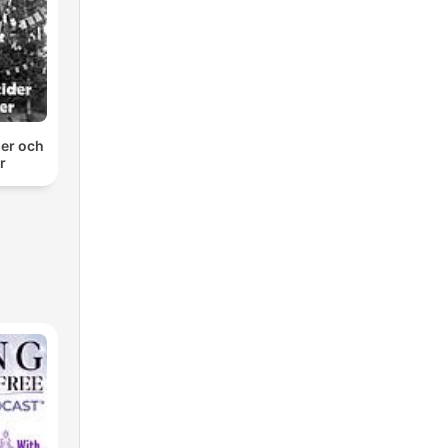
er och
r