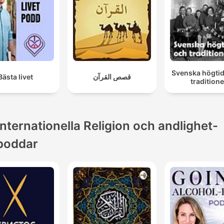
Svenska högtid
Bästa livet
قصص القرآن
traditione
Internationella Religion och andlighet-
poddar