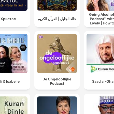
Going Alcohol
Христос
خالد الجليل | القرآن الكريم
Podcast™ with
Lively | How t
drinking alc
De Ongelooflijke
lli & Isabelle
Saad al-Gh
Podcast