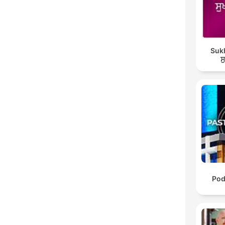
Suk
ਸ
Pod