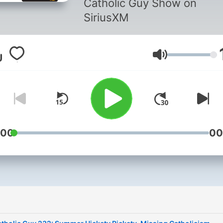
Catholic Guy Show on
SiriusXM
Volym
:00
00