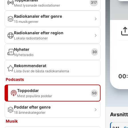
317
Mest lyssnade radiostationer
Radiokanaler efter genre
15 musikgenrer
Radiokanaler efter region
Lokala radiostationer
Nyheter
30
Nyhetsradio
Rekommenderat
Lista över de bästa radiokanalerna
00
Podcasts
Toppoddar
50
Mest populära poddar
Poddar efter genre
18 ämneskategorier
Avsnitt
Musik