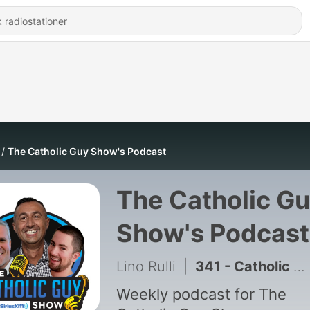
The Catholic Guy Show's Podcast
The Catholic G
Show's Podcast
Lino Rulli
|
341 - Catholic Guy 232: Summer Hickety Pickety, Missing Catholicism, Name Dropping Friends, and Catholic Impossible!
Weekly podcast for The