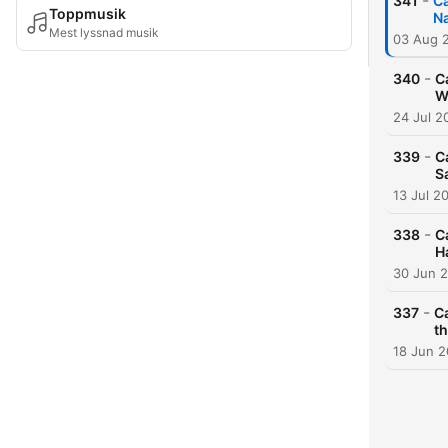
-
341
Ca
Toppmusik
Na
Mest lyssnad musik
03 Aug 
-
340
C
W
24 Jul 2
-
339
C
S
13 Jul 2
-
338
C
H
30 Jun 
-
337
Ca
t
18 Jun 