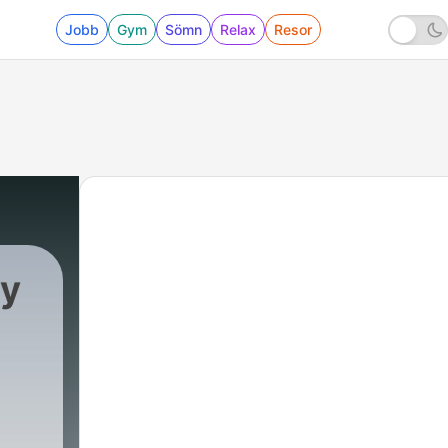
Jobb
Gym
Sömn
Relax
Resor
uy