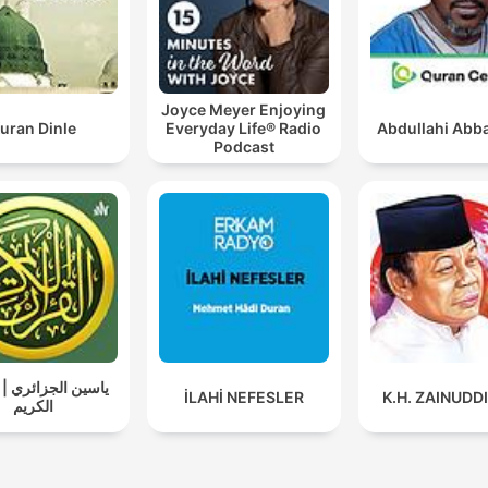
Joyce Meyer Enjoying
uran Dinle
Everyday Life® Radio
Abdullahi Abba
Podcast
ياسين الجزائري | 
İLAHİ NEFESLER
K.H. ZAINUDD
الكريم