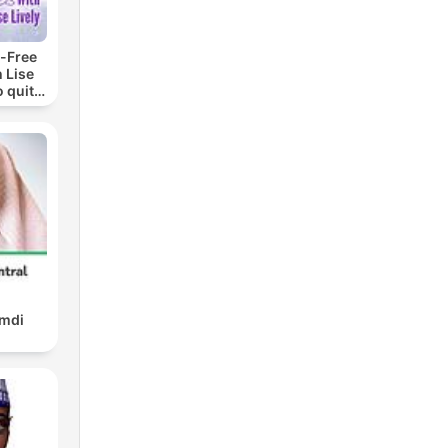
-Free
 Lise
o quit
ohol
amdi