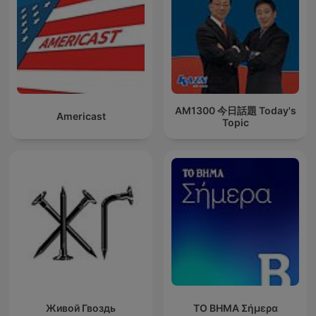
AM1300 今日話題 Today's
Americast
Topic
Живой Гвоздь
ΤΟ ΒΗΜΑ Σήμερα