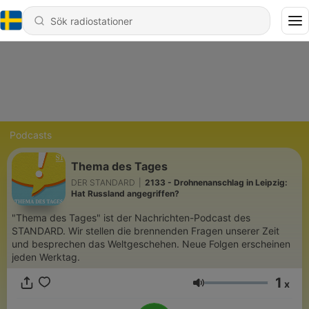
Podcasts
Thema des Tages
DER STANDARD
|
2133 - Drohnenanschlag in Leipzig:
Hat Russland angegriffen?
"Thema des Tages" ist der Nachrichten-Podcast des
STANDARD. Wir stellen die brennenden Fragen unserer Zeit
und besprechen das Weltgeschehen. Neue Folgen erscheinen
jeden Werktag.
1
x
Volym