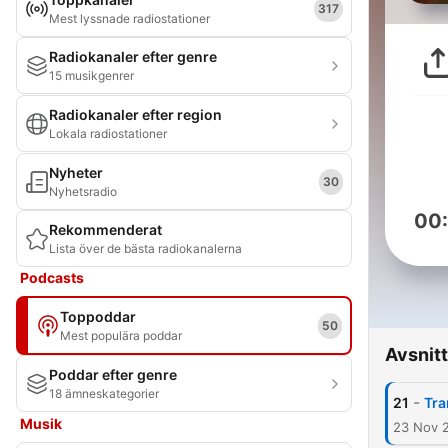
317
Mest lyssnade radiostationer
Radiokanaler efter genre
15 musikgenrer
Radiokanaler efter region
Lokala radiostationer
Nyheter
30
Nyhetsradio
00
Rekommenderat
Lista över de bästa radiokanalerna
Podcasts
Toppoddar
50
Mest populära poddar
Avsnitt
Poddar efter genre
18 ämneskategorier
-
21
Tra
Musik
23 Nov 