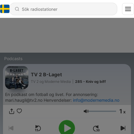
Podcasts
TV 2 B-Laget
TV 2 og Moderne Media
|
285 - Kniv og biff
En podkast om fotball og livet. For annonsering:
mari.haugli@tv2.no Henvendelser:
info@modernemedia.no
1
x
Volym