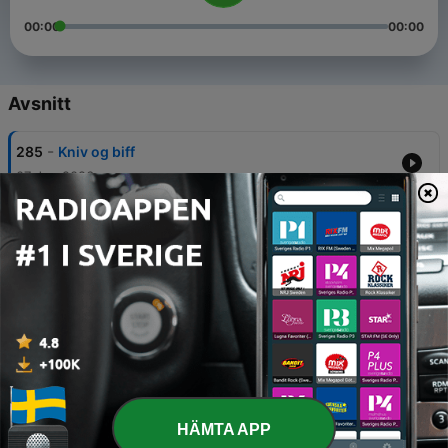
00:00
00:00
Avsnitt
-
285
Kniv og biff
07 Jun 2026
-
284
Tid for VM: Gruppe L
31 Maj 2026
-
283
Tid for VM: Gruppe K
30 Maj 2026
-
282
Tid for VM: Gruppe J
29 Maj 2026
-
281
Tunge skudd
HÄMTA APP
28 Maj 2026