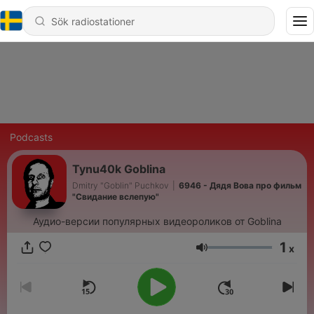
Podcasts
Tynu40k Goblina
Dmitry "Goblin" Puchkov
|
6946 - Дядя Вова про фильм
"Свидание вслепую"
Аудио-версии популярных видеороликов от Goblina
1
x
Volym