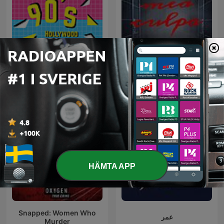
The 90's Hollywood
Mea Culpa - Podcast
HÄMTA APP
Snapped: Women Who
عمر
Murder