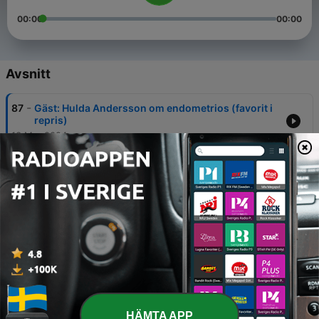
00:00
00:00
Avsnitt
-
87
Gäst: Hulda Andersson om endometrios (favorit i
repris)
13 Mar 2024
-
86
Gäst: endometriosdoktorn Anna-Sofia Melin
(favorit i repris)
27 Feb 2024
-
85
Vad som hänt sedan sist - del 2
13 Feb 2024
-
84
Vad som hänt sedan sist - del 1
30 Jan 2024
-
83
Vi mår inte så bra
HÄMTA APP