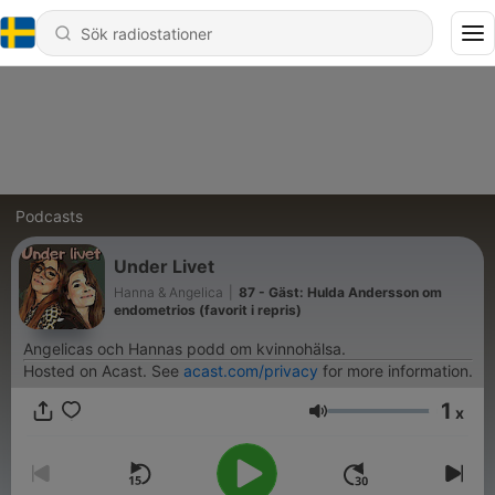
Podcasts
Under Livet
Hanna & Angelica
|
87 - Gäst: Hulda Andersson om
endometrios (favorit i repris)
Angelicas och Hannas podd om kvinnohälsa.
Hosted on Acast. See
acast.com/privacy
for more information.
1
x
Volym