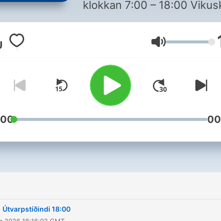
klokkan 7:00 – 18:00 Vikuskifti:
Leygardag og
sunnudag, tríggjar sending
Volym
frá klokkan 10:00 – 18:00
Tíðindasendingin í útvarpi
varpar ljós á samfelagið, og
tíðindaflutningurin greinar 
perspektiverar núlig evni í
einum samansettum heimi.
:00
00
Tíðindaflutningurin hjá
Kringvarpi Føroya er óheftu
politiskum, handilssligum,
átrúnaðarligum og øðrum
seráhugamálum.
-
Útvarpstíðindi 18:00