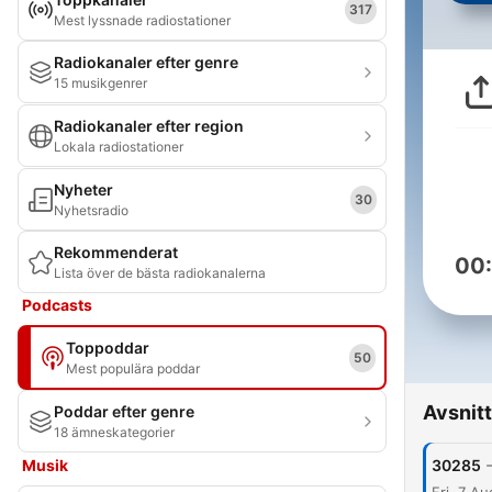
317
Mest lyssnade radiostationer
Radiokanaler efter genre
15 musikgenrer
Radiokanaler efter region
Lokala radiostationer
Nyheter
30
Nyhetsradio
Rekommenderat
00
Lista över de bästa radiokanalerna
Podcasts
Toppoddar
50
Mest populära poddar
Avsnitt
Poddar efter genre
18 ämneskategorier
Musik
30285