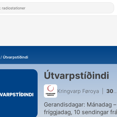
Útvarpstíðindi
Útvarpstíðindi
Kringvarp Føroya
|
30285 - Útvarpstíðindi 18:00
Gerandisdagar: Mánadag –
fríggjadag, 10 sendingar fr