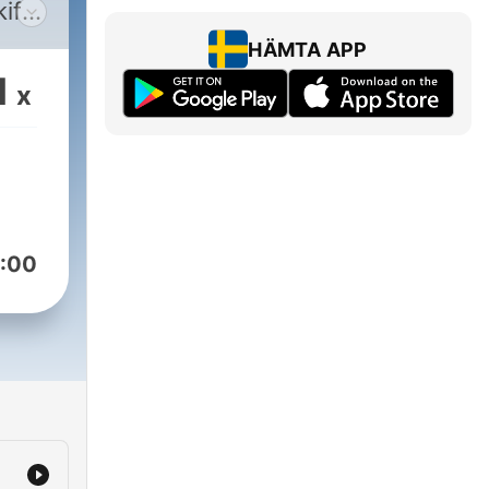
HÄMTA APP
ar
1
x
num
og
:00
r av