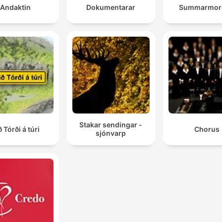
Andaktin
Dokumentarar
Summarmor
Stakar sendingar -
ð Tórði á túri
Chorus
sjónvarp