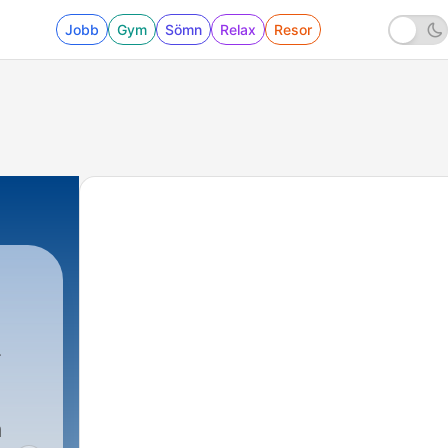
Jobb
Gym
Sömn
Relax
Resor
á