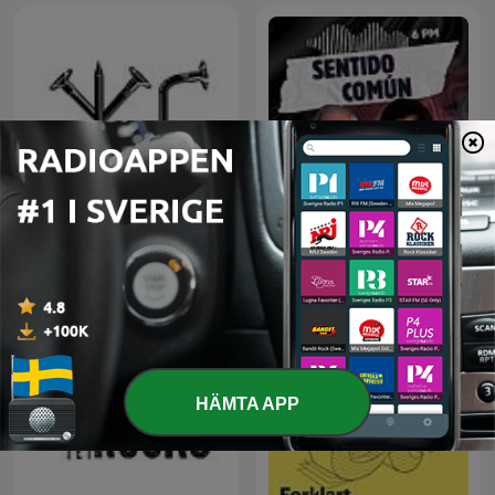
Живой Гвоздь
Sentido Común
HÄMTA APP