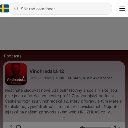
Podcasts
Vinohradská 12
Český rozhlas
|
1935 - KUCIAK, V. díl: Ave Kočner
Nestíháte sledovat nové události? Noviny a sociální sítě jsou
plné jmen a fotek a vy nevíte proč? Zpravodajský podcast
Českého rozhlasu Vinohradská 12, který připravuje tým Matěje
Skalického, vysvětlí aktuální témata v souvislostech. Najdete
jej také na našem zpravodajském webu iROZHLAS.cz, v
mobilní aplikaci mujRozhlas a v dalších podcastových
aplikacích.
1