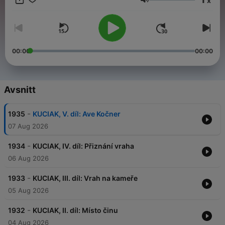
x
Volym
Všechny díly podcastu Vinohradská 12 můžete pohodlně
poslouchat v mobilní aplikaci mujRozhlas pro
Android
a
iOS
nebo na webu
mujRozhlas.cz
.
00:00
00:00
Avsnitt
-
1935
KUCIAK, V. díl: Ave Kočner
07 Aug 2026
-
1934
KUCIAK, IV. díl: Přiznání vraha
06 Aug 2026
-
1933
KUCIAK, III. díl: Vrah na kameře
05 Aug 2026
-
1932
KUCIAK, II. díl: Místo činu
04 Aug 2026