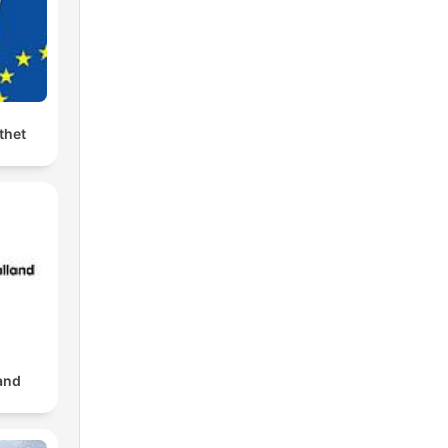
thet
u
 a
ia
que
and
s
arte