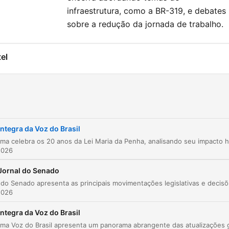
infraestrutura, como a BR-319, e debates
sobre a redução da jornada de trabalho.
el
20 anos da Lei Maria da Penha
00:00:22
Redução do desmatamento na Amazônia e
00:00:48
Cerrado
Campanha de multivacinação
00:01:11
Íntegra da Voz do Brasil
Oportunidades de qualificação para mulheres
00:15:54
2026
Redução do desmatamento na Amazônia e out
Jornal do Senado
00:16:39
biomas
O Jornal do Senado apresenta as principais movimentações legisl
2026
Estratégia de multivacinação em agosto
00:19:25
Íntegra da Voz do Brasil
Dicas para compras de Dia dos Pais
00:21:45