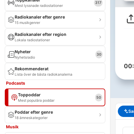
317
Mest lyssnade radiostationer
Radiokanaler efter genre
15 musikgenrer
Radiokanaler efter region
Lokala radiostationer
Nyheter
30
Nyhetsradio
00
Rekommenderat
Lista över de bästa radiokanalerna
Podcasts
Toppoddar
50
Mest populära poddar
Sa
Poddar efter genre
18 ämneskategorier
Musik