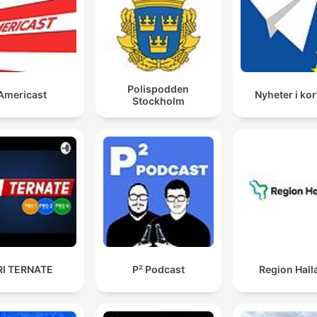
Eu lutei 19 anos e 6 meses para que o meu agressor
fosse responsabilizado. Uma espera que nenhuma
mulher deveria enfrentar.
00:01:59 · Maria da Penha relata a longa batalha judicial que
enfrentou para obter justiça após sofrer uma tentativa de
Polispodden
feminicídio.
Americast
Nyheter i kor
Stockholm
A área sob alerta de desmatamento na Amazônia cai
cerca de 37% entre agosto de 2025 e julho de 2026.
00:16:44 · O trecho apresenta os novos dados do INPE sobre
redução do desmatamento na região amazônica.
Este painel é exatamente a demonstração da violênc
que se vem praticando A denúncia de um feminicídio
que não para, embora eu já tenha conclamado mais 
RI TERNATE
P² Podcast
Region Hall
uma vez, parem de nos matar porque nós resolvemo
que nós não vamos morrer.
00:26:16 · A ministra Cármen Lúcia comenta sobre a obra de 