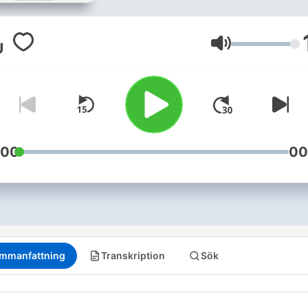
19h30 Disponível na internet
diariamente, de segunda a
sexta-feira Demais programas
Volym
da Voz do Brasil: Jornal do
Executivo Jornal da Câmara
dos Deputados Jornal do
Judiciário Minuto do TCU
:00
00
mmanfattning
Transkription
Sök