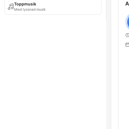
A
Toppmusik
Mest lyssnad musik