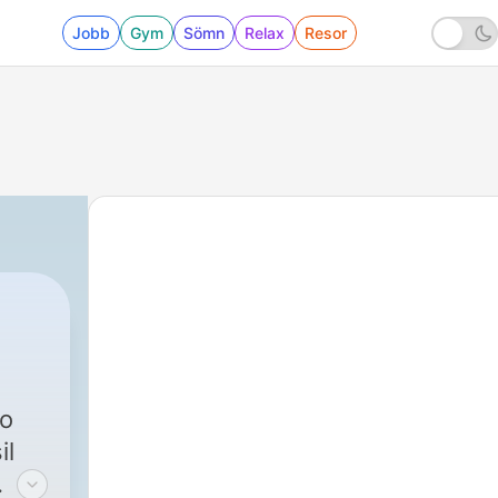
Jobb
Gym
Sömn
Relax
Resor
do
il