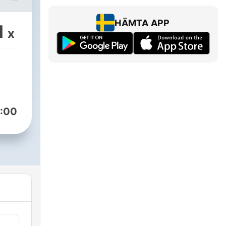
HÄMTA APP
1
x
:00