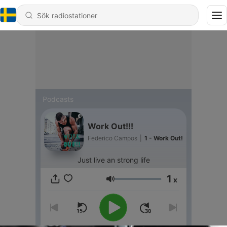
Podcasts
Work Out!!!
Federico Campos
|
1 - Work Out!
Just live an strong life
1
x
Volym