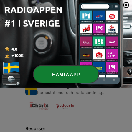
00:00
00:00
Avsnitt
-
1
Work Out!
20 Sep 2019
HÄMTA APP
Radio Sverige
Radiostationer och poddsändningar
Resurser