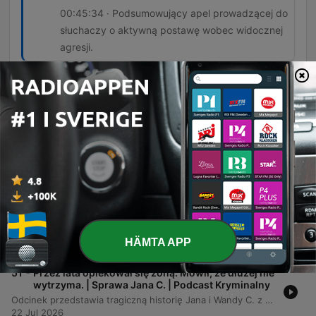
00:45:34 · Podsumowujący apel prowadzącej do
słuchaczy o aktywną postawę wobec widocznej
agresji.
Avsnitt
-
53
Ojciec zamienił dom w piekło. Krzyczała tylko:
„Ratujcie mamę”. | Podcast Kryminalny
Odcinek przedstawia tragiczną historię rodziny Milewskich z miejscowości Drewnowo, gdzie wieloletnia przemoc domowa stosowana przez Jana doprowadziła do śmierci jego żony Marii oraz trwałego kalectwa córki Violetty. Narracja ukazuje mechanizmy psychologicznego uzależnienia ofiar od sprawcy oraz bezradność instytucji i systemowych luk w procedurze niebieskiej karty. Słuchacze poznają kulisy brutalnego ataku nożem, proces sądowy kończący się wyrokiem dożywocia oraz dramatyczną walkę o przetrwanie dzieci, które stały się tarczami dla matki. Całość wieńczy apel o aktywną reakcję na widoczną przemoc w otoczeniu.
05 Aug 2026
-
52
Miała 16 lat. Wszystko wydarzyło się w drodze na
autobus. | Podcast Kryminalny
Odcinek przedstawia tragiczną historię 16-letniej Ewy z Jankowej Żarskiej, opisując jej życie, okoliczności zaginięcia oraz dramatyczne odkrycie ciała w lesie. Narracja ukazuje błędy w śledztwie, które doprowadziły do błędnego oskarżenia niewinnej osoby, zanim prawdziwymi sprawcami okazały się dwaj nastolatkowie. Analiza obejmuje również kulminację dochodzenia, mechanizm działania fałszywego świadka oraz zestawienie trzech różnych spraw zaginięć dziewcząt o imieniu Ewa. Autorka porusza kwestie odpowiedzialności karnej nieletnich oraz biologicznych podstaw impulsywności u młodych ludzi.
HÄMTA APP
29 Jul 2026
-
51
Przez lata opiekował się żoną. Mówił, że dłużej nie
wytrzyma. | Sprawa Jana C. | Podcast Kryminalny
Odcinek przedstawia tragiczną historię Jana i Wandy C. z Trzcinicy, których spokojne życie na Podkarpaciu zostało zniszczone przez postępujące choroby neurologiczne. Proces chorobowy Wandy oraz stan zdrowia Jana po udarze doprowadziły do ogromnego ciężaru opieki, co ostatecznie skłoniło Jana do dokonania zabójstwa żony i próby odebrania sobie życia. Analiza sprawy wskazuje na złożoność motywacji sprawcy, który działał w celu zakończenia cierpienia bliskiej osoby. Historia ta staje się punktem wyjścia do refleksji nad problemem systemowej samotności opiekunów osób ciężko chorych.
22 Jul 2026