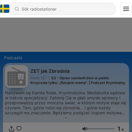
Podcasts
ZET jak Zbrodnia
Radio ZET
|
53 - Ojciec zamienił dom w piekło.
Krzyczała tylko: „Ratujcie mamę”. | Podcast Kryminalny
Nazywam się Kamila Rolak. Kryminolożka. Mediatorka sądowa
w trakcie specjalizacji. Zabiorę Cię w głąb umysłu sprawcy i
przeprowadzę przez mroczny świat, w którym motyw staje się
czynem. Tam, gdzie rodzi się zbrodnia… i gdzie każdy
szczegół ma znaczenie. Będziemy podążać tropem motywacji,
obnażać mechanizmy i łączyć fakty, których nikt wcześniej nie
połączył. True crime. Psychologia sprawców. Analiza
1
zachowań. ZET jak Zbrodnia.
x
Volym