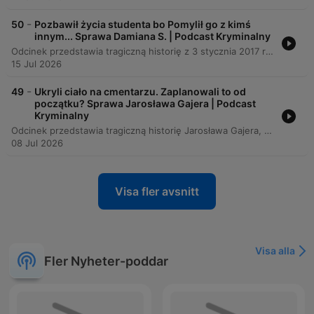
-
50
Pozbawił życia studenta bo Pomylił go z kimś
innym... Sprawa Damiana S. | Podcast Kryminalny
Odcinek przedstawia tragiczną historię z 3 stycznia 2017 roku w Krakowie, gdzie planowana zemsta Damiana S. doprowadziła do śmierci Mateusza Schmidta. Narracja kontrastuje życie ambitnego młodego człowieka z brutalną spiralą przemocy sprawcy, który po przypadkowym pobiciu postanowił dokonać krwawego odwetu. Opis przebiegu ataku, w którym doszło do tragicznej pomyłki podczas stłuczki samochodowej, oraz proces sądowy skupiający się na kwestii zamiaru sprawcy. Całość obejmuje również analizę wyroków dla uczestników zdarzenia, rolę alkoholu w przestępstwach oraz ostateczne podtrzymanie kary dożywocia przez sąd apelacyjny.
15 Jul 2026
-
49
Ukryli ciało na cmentarzu. Zaplanowali to od
początku? Sprawa Jarosława Gajera | Podcast
Kryminalny
Odcinek przedstawia tragiczną historię Jarosława Gajera, który został zamordowany przez Dawida i jego wspólnika, Sebastiana, podczas rzekomego ogniska. Zbrodnia, motywowana chęcią przejęcia majątku i uniknięcia finansowej zależności, wiązała się z brutalnymi torturami oraz próbą ukrycia ciała w cudzym grobie. Analiza sprawy obejmuje skomplikowaną, asymetryczną relację między ofiarą a sprawcą, naznaczoną mechanizmami kontroli i traumatycznej więzi. Materiał przybliża również przebieg procesu sądowego, wyroki skazujące oraz psychologiczne i systemowe aspekty tej tragedii.
08 Jul 2026
Visa fler avsnitt
Visa alla
Fler Nyheter-poddar