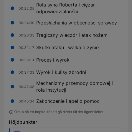
Rola syna Roberta i ciężar
00:22:35
odpowiedzialności
Przesłuchania w obecności sprawcy
00:24:30
Tragiczny wieczór i atak nożem
00:26:33
Skutki ataku i walka o życie
00:31:17
Proces i wyrok
00:36:11
Wyrok i kulisy zbrodni
00:37:33
Mechanizmy przemocy domowej i
00:42:08
rola instytucji
Zakończenie i apel o pomoc
00:45:34
Klicka på ett kapitel för att gå direkt till det ögonblicket
Höjdpunkter