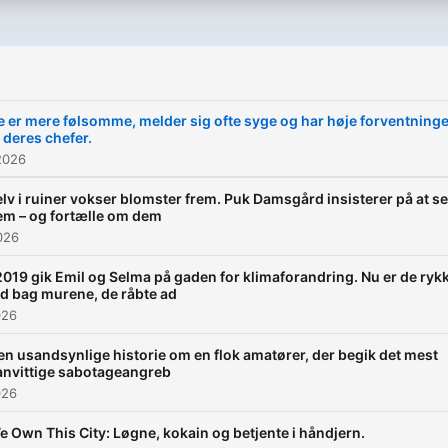
e er mere følsomme, melder sig ofte syge og har høje forventning
l deres chefer.
2026
lv i ruiner vokser blomster frem. Puk Damsgård insisterer på at se
em – og fortælle om dem
026
 2019 gik Emil og Selma på gaden for klimaforandring. Nu er de ryk
nd bag murene, de råbte ad
026
en usandsynlige historie om en flok amatører, der begik det mest
anvittige sabotageangreb
026
e Own This City: Løgne, kokain og betjente i håndjern.