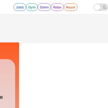
Jobb
Gym
Sömn
Relax
Resor
te