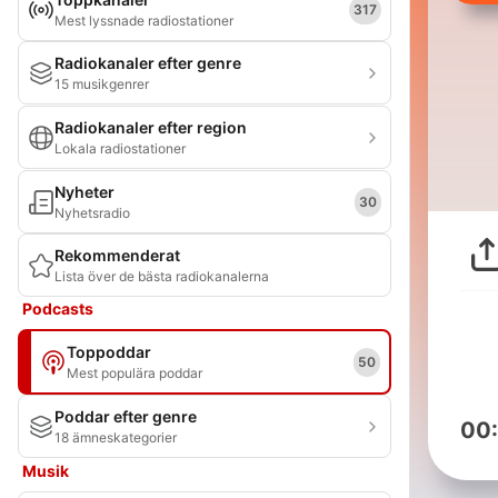
317
Mest lyssnade radiostationer
Radiokanaler efter genre
15 musikgenrer
Radiokanaler efter region
Lokala radiostationer
Nyheter
30
Nyhetsradio
Rekommenderat
Lista över de bästa radiokanalerna
Podcasts
Toppoddar
50
Mest populära poddar
Poddar efter genre
00
18 ämneskategorier
Musik