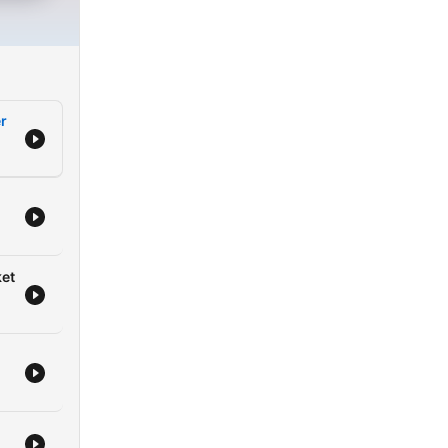
er
ket