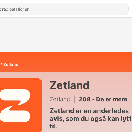
Zetland
Zetland
Zetland
|
208 - De er mere følsomme, melder sig ofte syge og har høje forventninger til deres chefer.
Zetland er en anderledes
avis, som du også kan lyt
til.