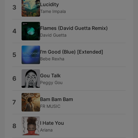
Lucidity
3
Tame Impala
Flames (David Guetta Remix)
4
David Guetta
I'm Good (Blue) [Extended]
5
Bebe Rexha
Gou Talk
6
Peggy Gou
Bam Bam Bam
7
FR MUSIC
I Hate You
8
Ariana