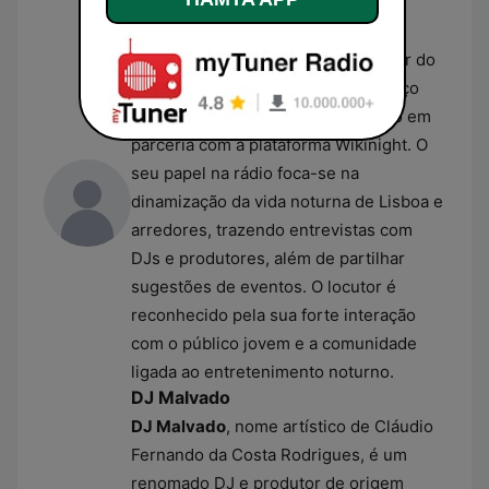
musical da Orbital.
Paulinho Azeitona
Paulinho Azeitona
é o apresentador do
programa
Orbital na Pista
, um espaço
dedicado à cena clubbing realizado em
parceria com a plataforma Wikinight. O
seu papel na rádio foca-se na
dinamização da vida noturna de Lisboa e
arredores, trazendo entrevistas com
DJs e produtores, além de partilhar
sugestões de eventos. O locutor é
reconhecido pela sua forte interação
com o público jovem e a comunidade
ligada ao entretenimento noturno.
DJ Malvado
DJ Malvado
, nome artístico de Cláudio
Fernando da Costa Rodrigues, é um
renomado DJ e produtor de origem