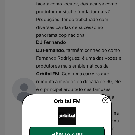
faceta como locutor, destaca-se como
produtor musical e fundador da NZ
Produções, tendo trabalhado com
diversas bandas de sucesso no
panorama pop nacional.
DJ Fernando
DJ Fernando
, também conhecido como
Fernando Rodriguez, é uma das vozes e
produtores mais emblemáticos da
Orbital FM
. Com uma carreira que
remonta a meados da década de 90, ele
é o principal arquiteto das famosas
coletâneas
MegaMix
da estação, que
Orbital FM
compilam os maiores sucessos das
pistas de dança. A sua continuidade na
rádio ao longo das décadas consolidou-
o como um dos pilares da identidade
HÄMTA APP