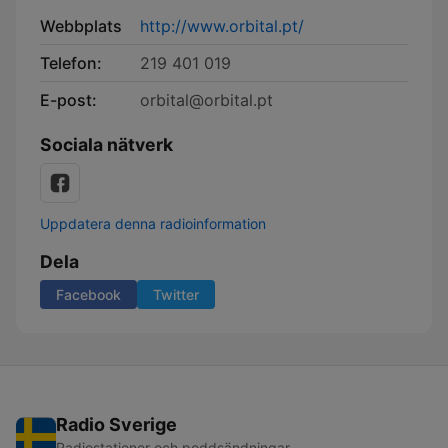
Webbplats
http://www.orbital.pt/
Telefon:
219 401 019
E-post:
orbital@orbital.pt
Sociala nätverk
Uppdatera denna radioinformation
Dela
Facebook
Twitter
Radio Sverige
Radiostationer och poddsändningar