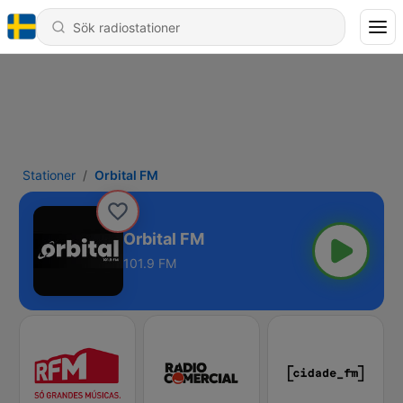
Stationer
Orbital FM
Orbital FM
101.9 FM