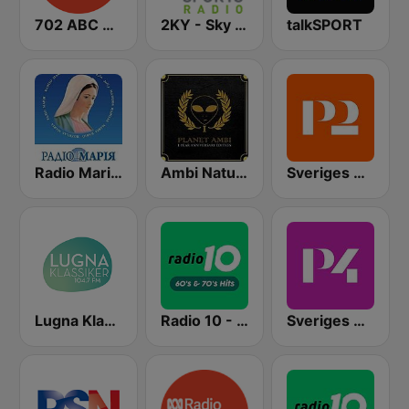
702 ABC Sydney
2KY - Sky Sports Radio
talkSPORT
Radio Maria Ukraine | Радіо Марія
Ambi Nature Radio
Sveriges Radio P2 Musik
Lugna Klassiker
Radio 10 - 60s & 70s Hits
Sveriges Radio P4 Malmöhus