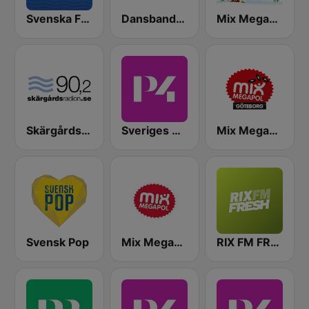
Svenska Favoriter
Dansbandskanalen
Mix Megapol Jul
Skärgårdsradion
Sveriges Radio P4 Göteborg
Mix Megapol Göteborg
Svensk Pop
Mix Megapol
RIX FM FRESH