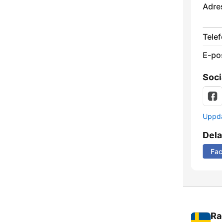
Adre
Telef
E-po
Soci
Uppda
Dela
Fa
Ra