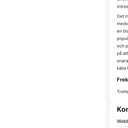
intre
Det m
medve
en bl
popul
och p
på at
snara
källa
Frek
Trell
Kon
Webb