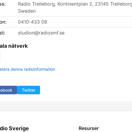
ss:
Radio Trelleborg, Kontinentplan 2, 23145 Trelleborg
Sweden
on:
0410-433 08
st:
studion@radiosmf.se
ala nätverk
tera denna radioinformation
cebook
Twitter
dio Sverige
Resurser