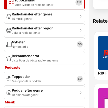
Toppkanaler
317
Mest lyssnade radiostationer
Radiokanaler efter genre
15 musikgenrer
Relate
Radiokanaler efter region
Lokala radiostationer
Nyheter
30
Nyhetsradio
Rekommenderat
Lista över de bästa radiokanalerna
Podcasts
RIX 
Toppoddar
50
Mest populära poddar
Poddar efter genre
18 ämneskategorier
Musik