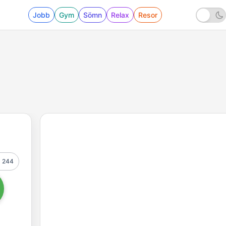
Jobb
Gym
Sömn
Relax
Resor
244