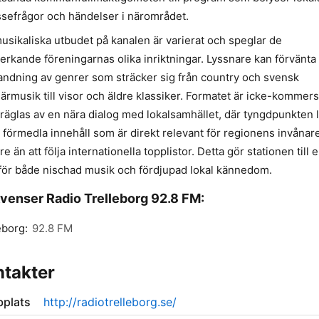
ssefrågor och händelser i närområdet.
usikaliska utbudet på kanalen är varierat och speglar de
rkande föreningarnas olika inriktningar. Lyssnare kan förvänta 
andning av genrer som sträcker sig från country och svensk
ärmusik till visor och äldre klassiker. Formatet är icke-kommersi
räglas av en nära dialog med lokalsamhället, där tyngdpunkten 
t förmedla innehåll som är direkt relevant för regionens invånar
re än att följa internationella topplistor. Detta gör stationen till 
 för både nischad musik och fördjupad lokal kännedom.
venser Radio Trelleborg 92.8 FM:
eborg:
92.8 FM
takter
plats
http://radiotrelleborg.se/