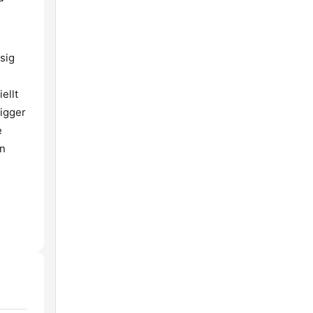
sig
ellt
ligger
e
en