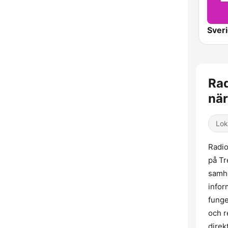
Rad
när
Lok
Radio
på Tr
samhä
infor
funge
och r
direk