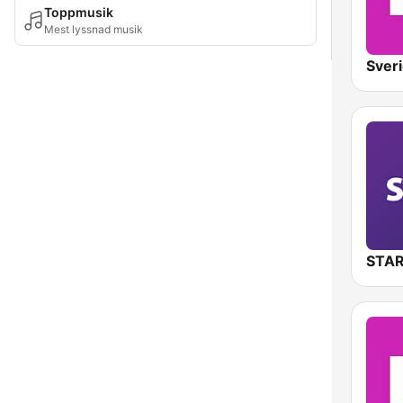
Toppmusik
Mest lyssnad musik
STAR