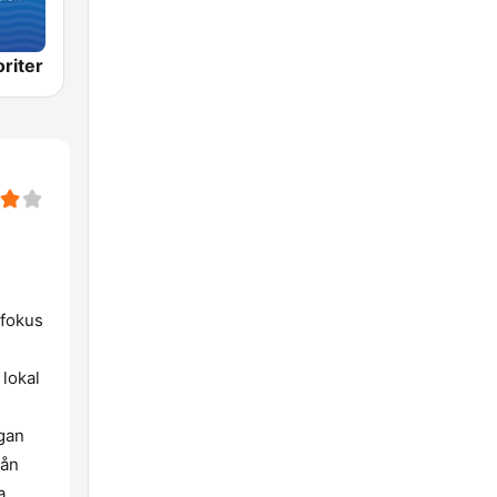
riter
 fokus
 lokal
rgan
rån
a