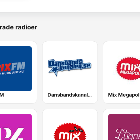
rade radioer
FM
Dansbandskanalen
Mix Megapol