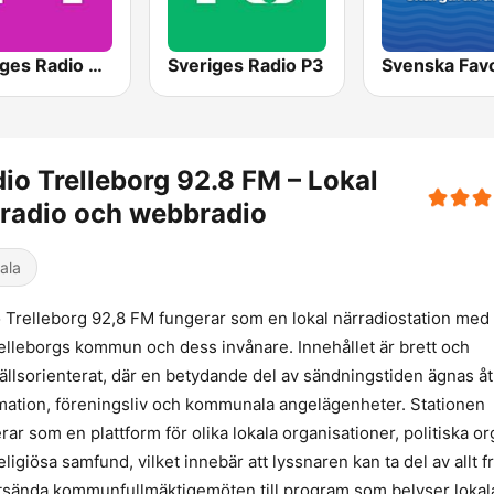
Sveriges Radio P4 Göteborg
Sveriges Radio P3
Svenska Favo
io Trelleborg 92.8 FM – Lokal
radio och webbradio
ala
 Trelleborg 92,8 FM fungerar som en lokal närradiostation med
elleborgs kommun och dess invånare. Innehållet är brett och
llsorienterat, där en betydande del av sändningstiden ägnas åt
mation, föreningsliv och kommunala angelägenheter. Stationen
rar som en plattform för olika lokala organisationer, politiska o
eligiösa samfund, vilket innebär att lyssnaren kan ta del av allt f
tsända kommunfullmäktigemöten till program som belyser lokal