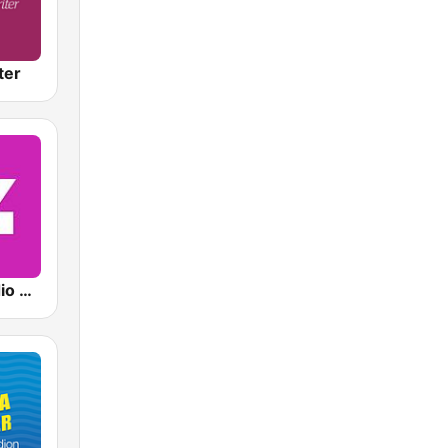
ter
Sveriges Radio P4 Malmöhus