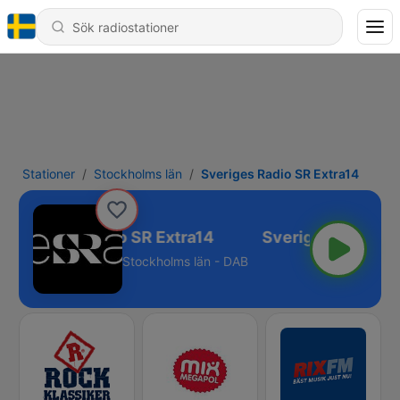
Stationer
Stockholms län
Sveriges Radio SR Extra14
Sveriges Radio SR Extra14
Stockholms län - DAB