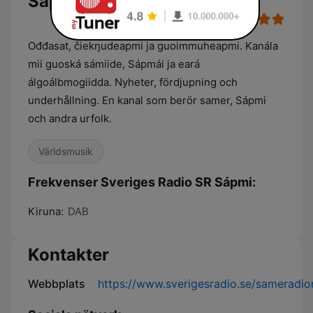
Sápmi live
Ođđasat, čiekŋudeapmi ja guoimmuheapmi. Kanála
mii guoská sámiide, Sápmái ja eará
álgoálbmogiidda. Nyheter, fördjupning och
underhållning. En kanal som berör samer, Sápmi
och andra urfolk.
Världsmusik
Frekvenser Sveriges Radio SR Sápmi:
Kiruna:
DAB
Kontakter
Webbplats
https://www.sverigesradio.se/sameradio