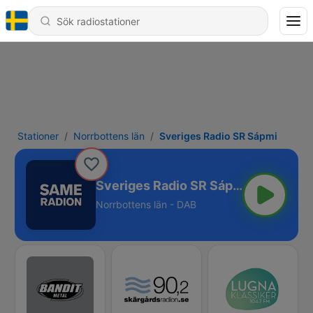
Stationer
Norrbottens län
Sveriges Radio SR Sápmi
Sveriges Radio SR Sápmi
Norrbottens län - DAB