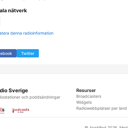
ala nätverk
tera denna radioinformation
cebook
Twitter
dio Sverige
Resurser
Broadcasters
iostationer och poddsändningar
Widgets
Radiowebbplatser per land
© AppMind 2026. Med 