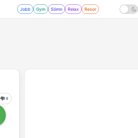
Jobb
Gym
Sömn
Relax
Resor
8