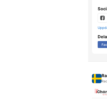
Soci
Uppda
Dela
Fa
Ra
Rad