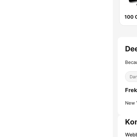
100 C
Dee
Becau
Dan
Frek
New Y
Kon
Webb