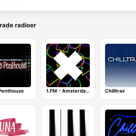
rade radioer
Penthouse
1.FM - Amsterdam Trance
Chilltrax