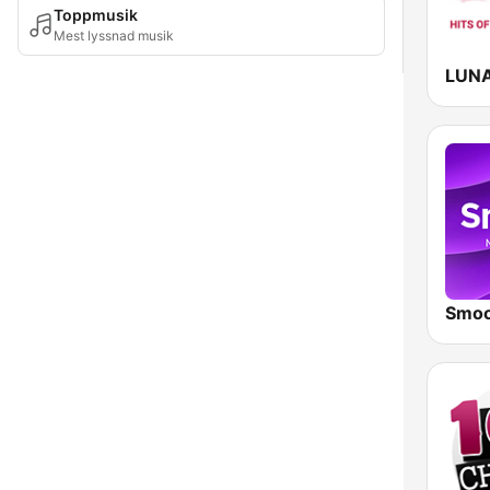
Toppmusik
Mest lyssnad musik
LUN
Smoo