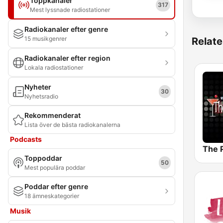
Toppkanaler
317
Mest lyssnade radiostationer
Radiokanaler efter genre
15 musikgenrer
Relate
Radiokanaler efter region
Lokala radiostationer
Nyheter
30
Nyhetsradio
Rekommenderat
Lista över de bästa radiokanalerna
Podcasts
The 
Toppoddar
50
Mest populära poddar
Poddar efter genre
18 ämneskategorier
Musik