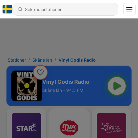
Stationer
Skåne län
Vinyl Godis Radio
Vinyl Godis Radio
Skåne län - 94.5 FM