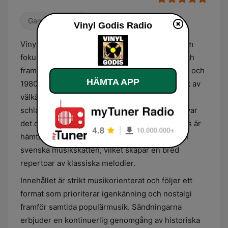
Gamla godingar
Vinyl Godis Radio
Vinyl Godis Radio är en svensk radiostation som
fokuserar på musik från mitten av 1900-talet och
framåt, med en särskild tonvikt på 1960-, 1970- och
HÄMTA APP
1980-talen. Stationens utbud består i huvudsak av
välkända hits inom genrer som pop, rock och
schlager, hämtade från den era då vinylskivan var
det dominerande formatet. Musiken som spelas är
hämtad från både internationella listor och den
svenska musikskatten, vilket skapar en bred
repertoar av klassiska melodier.
Innehållet är strikt musikorienterat och följer ett
format som prioriterar igenkänning och nostalgi
framför samtida populärmusik. Sändningarna
erbjuder en kontinuerlig genomgång av historiska