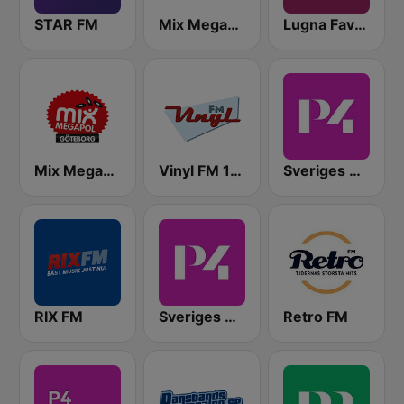
STAR FM
Mix Megapol
Lugna Favoriter
Mix Megapol Göteborg
Vinyl FM 107
Sveriges Radio P4 Malmöhus
RIX FM
Sveriges Radio P4 Stockholm
Retro FM