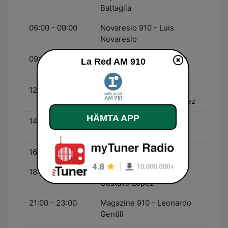
Battaglia
06:00 - 09:00
Novaresio 910 - Luis
Novaresio
09:00 - 12:00
Feinmann 910 - Eduardo
La Red AM 910
Feinmann
12:00 - 14:00
De Una Otro Buen
Momento - Gustavo López
HÄMTA APP
14:00 - 16:00
Fantino 910 - Alejandro
Fantino
16:00 - 18:00
Viale 910 - Jonatan Viale
18:00 - 21:00
Un Buen Momento -
Gustavo López
21:00 - 23:00
Magazine 910 - Leonardo
Gentili