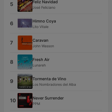
Feliz Navidad
5
José Feliciano
Himno Coya
6
Lito Vitale
Caravan
7
John Wasson
Fresh Air
8
Lunareh
Tormenta de Vino
9
Los Nombradores del Alba
Never Surrender
10
PPM