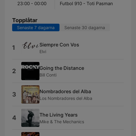
23:00 - 00:00
Futbol 910 - Toti Pasman
Topplåtar
Senaste 7 dagarna
Senaste 30 dagarna
Siempre Con Vos
1
Elvi
Going the Distance
2
Bill Conti
Nombradores del Alba
3
Los Nombradores del Alba
The Living Years
4
Mike & The Mechanics