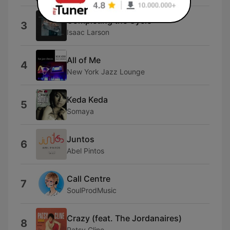
Completing the Cycle
3
Isaac Larson
All of Me
4
New York Jazz Lounge
Keda Keda
5
Somaya
Juntos
6
Abel Pintos
Call Centre
7
SoulProdMusic
Crazy (feat. The Jordanaires)
8
Patsy Cline