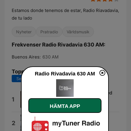
Estamos donde tenemos de estar, Radio Riavadavia,
de tu lado
Nyheter
Pratradio
Världsmusik
Frekvenser Radio Rivadavia 630 AM:
Buenos Aires:
630 AM
Topplåtar
Radio Rivadavia 630 AM
Senaste 7 dagarna
Senaste 30 dagarna
Mi gran noche (2000 Remastered
1
Version)
HÄMTA APP
Jean-Louis Aubert & Raphael
Ahora Quien
2
Marc Anthony