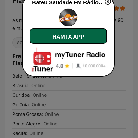
Flashback
Bateu Saudade FM Rádio Flashback
As melhores músicas antigas dos anos 80, anos 90
e muito mais para os melhores ouvintes
HÄMTA APP
80-tal
90-tal
Romantik
Frekvenser Bateu Saudade FM Rádio
Flashback:
Belo Horizonte:
Online
Brasília:
Online
Curitiba:
Online
Goiânia:
Online
Ponta Grossa:
Online
Porto Alegre:
Online
Recife:
Online