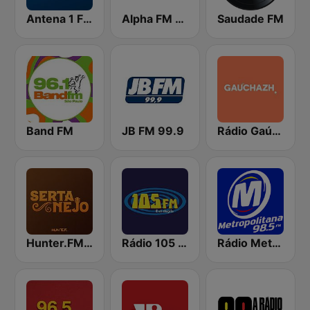
Antena 1 FM
Alpha FM 101.7
Saudade FM
Band FM
JB FM 99.9
Rádio Gaúcha ZH
Hunter.FM - Sertanejo
Rádio 105 FM
Rádio Metropolitana 98.5 FM