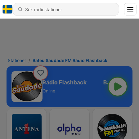
Stationer
Bateu Saudade FM Rádio Flashback
eu Saudade FM Rádio Flashback
Online