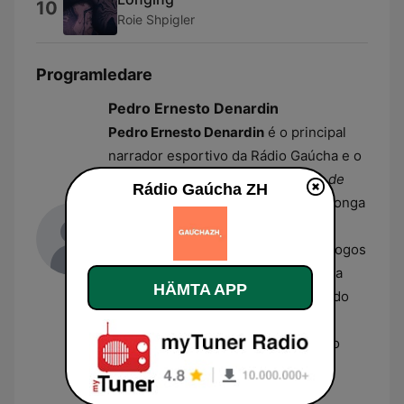
10
Roie Shpigler
Programledare
Pedro Ernesto Denardin
Pedro Ernesto Denardin
é o principal
narrador esportivo da Rádio Gaúcha e o
mediador titular do programa
Sala de
Rádio Gaúcha ZH
Redação
há vários anos. Com uma longa
trajetória no rádio gaúcho, ele é
conhecido por narrar os principais jogos
da dupla Gre-Nal e por sua presença
HÄMTA APP
marcante em coberturas de Copas do
Mundo. Além do rádio, atua como
colunista de esportes no jornal Zero
Hora e no portal GZH.
Kelly Matos