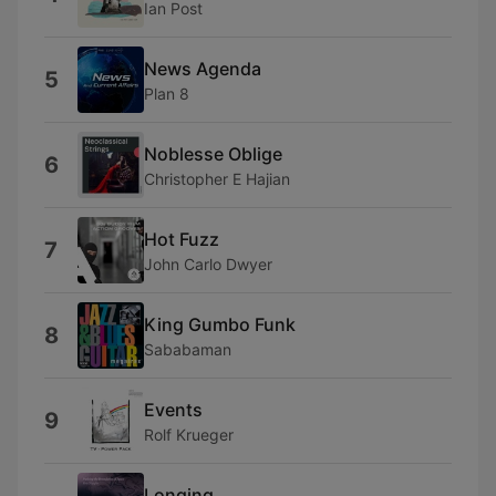
Ian Post
News Agenda
5
Plan 8
Noblesse Oblige
6
Christopher E Hajian
Hot Fuzz
7
John Carlo Dwyer
King Gumbo Funk
8
Sababaman
Events
9
Rolf Krueger
Longing