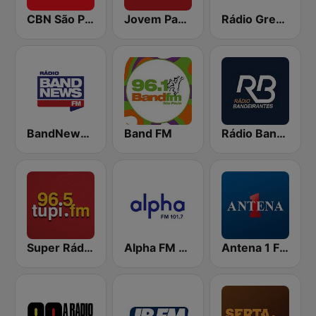
CBN São Paulo
Jovem Pan News
Rádio Grenal
BandNews FM - 96.9 SP
Band FM
Rádio Bandeirantes
Super Rádio Tupi
Alpha FM 101.7
Antena 1 FM