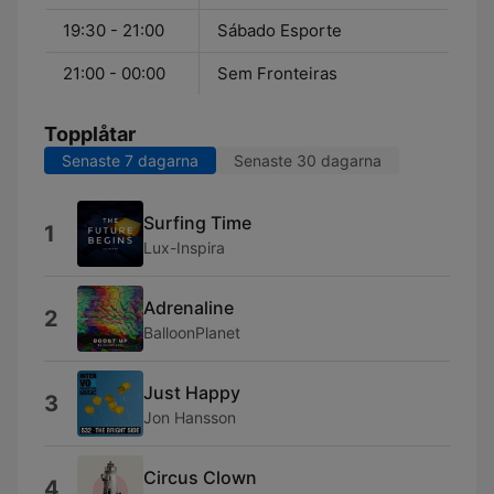
19:30 - 21:00
Sábado Esporte
21:00 - 00:00
Sem Fronteiras
Topplåtar
Senaste 7 dagarna
Senaste 30 dagarna
Surfing Time
1
Lux-Inspira
Adrenaline
2
BalloonPlanet
Just Happy
3
Jon Hansson
Circus Clown
4