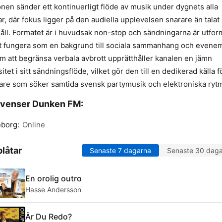
onen sänder ett kontinuerligt flöde av musik under dygnets alla
r, där fokus ligger på den audiella upplevelsen snarare än talat
åll. Formatet är i huvudsak non-stop och sändningarna är utfo
tt fungera som en bakgrund till sociala sammanhang och evene
 att begränsa verbala avbrott upprätthåller kanalen en jämn
sitet i sitt sändningsflöde, vilket gör den till en dedikerad källa f
are som söker samtida svensk partymusik och elektroniska rytm
kvenser Dunken FM:
eborg:
Online
låtar
Senaste 7 dagarna
Senaste 30 dag
En orolig outro
Hasse Andersson
Är Du Redo?