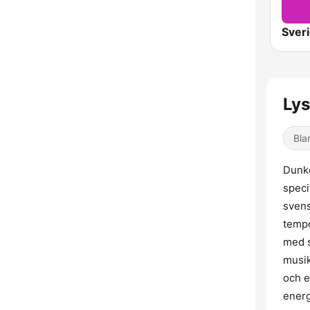
Ly
Bla
Dunke
speci
svens
tempo
med s
musik
och e
energ