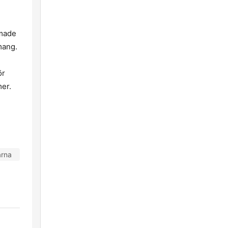
rmade
mang.
ör
er.
arna