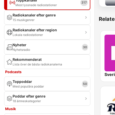
Toppkanaler
317
Mest lyssnade radiostationer
Radiokanaler efter genre
Relate
15 musikgenrer
Radiokanaler efter region
Lokala radiostationer
Nyheter
30
Nyhetsradio
Rekommenderat
Lista över de bästa radiokanalerna
Podcasts
Toppoddar
50
Mest populära poddar
Poddar efter genre
18 ämneskategorier
Musik