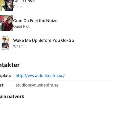
Call it Love
Poco
Cum On Feel the Noize
Quiet Riot
Wake Me Up Before You Go-Go
Wham!
takter
plats
http://www.dunkenfm.se/
st:
studion@dunkenfm.se
ala nätverk