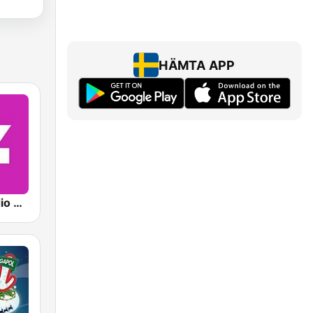
HÄMTA APP
Sveriges Radio P4 Stockholm