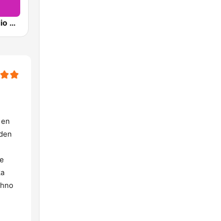
Sveriges Radio P4 Uppland
 en
 den
de
ka
chno