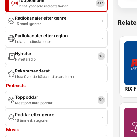
Toppkanaler
317
Mest lyssnade radiostationer
Radiokanaler efter genre
Relate
15 musikgenrer
Radiokanaler efter region
Lokala radiostationer
Nyheter
30
Nyhetsradio
Rekommenderat
Lista över de bästa radiokanalerna
Podcasts
RIX 
Toppoddar
50
Mest populära poddar
Poddar efter genre
18 ämneskategorier
Musik