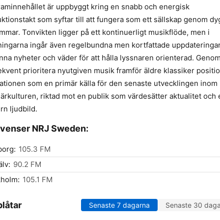
aminnehållet är uppbyggt kring en snabb och energisk
ktionstakt som syftar till att fungera som ett sällskap genom d
timmar. Tonvikten ligger på ett kontinuerligt musikflöde, men i
ingarna ingår även regelbundna men kortfattade uppdateringar
nna nyheter och väder för att hålla lyssnaren orienterad. Genom
kvent prioritera nyutgiven musik framför äldre klassiker positi
tationen som en primär källa för den senaste utvecklingen inom
ärkulturen, riktad mot en publik som värdesätter aktualitet och 
n ljudbild.
kvenser NRJ Sweden:
borg:
105.3 FM
lv:
90.2 FM
kholm:
105.1 FM
låtar
Senaste 7 dagarna
Senaste 30 dag