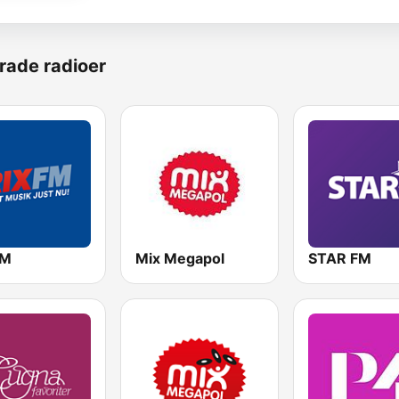
rade radioer
FM
Mix Megapol
STAR FM