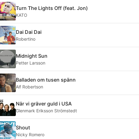
Turn The Lights Off (feat. Jon)
KATO
Dai Dai Dai
Robertino
Midnight Sun
Petter Larsson
Balladen om tusen spänn
Alf Robertson
När vi gräver guld i USA
Glenmark Eriksson Strömstedt
Shout
Nicky Romero