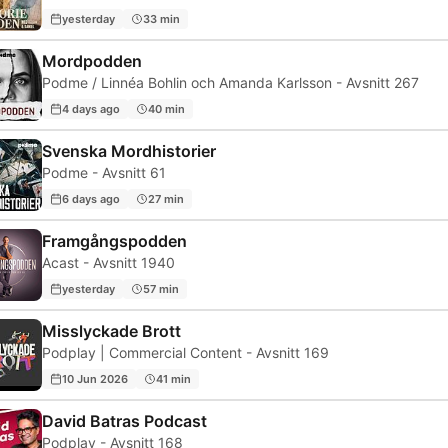
yesterday
33 min
Mordpodden
Podme / Linnéa Bohlin och Amanda Karlsson - Avsnitt 267
4 days ago
40 min
Svenska Mordhistorier
Podme - Avsnitt 61
6 days ago
27 min
Framgångspodden
Acast - Avsnitt 1940
yesterday
57 min
Misslyckade Brott
Podplay | Commercial Content - Avsnitt 169
10 Jun 2026
41 min
David Batras Podcast
Podplay - Avsnitt 168