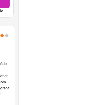
Sveriges Radio P4 Göteborg
 både
nebär
inom
grant
t