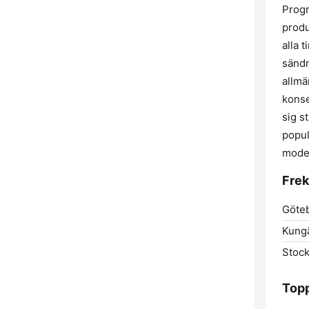
Progr
produ
alla 
sändn
allmä
konse
sig s
popul
moder
Fre
Göte
Kungä
Stoc
Topp