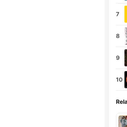
7
8
9
10
Rel