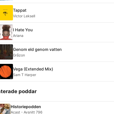
Tappat
Victor Leksell
I Hate You
Ariana
Genom eld genom vatten
Gråzon
Vega (Extended Mix)
Sam T Harper
aterade poddar
Historiepodden
Acast - Avsnitt 796