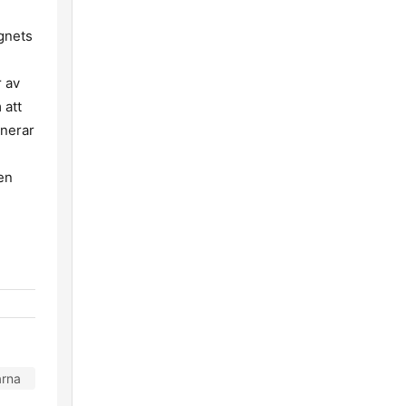
ygnets
 av
 att
onerar
en
arna