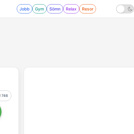
Jobb
Gym
Sömn
Relax
Resor
746