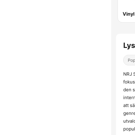
Viny
Lys
Pop
NRJ S
fokus
den s
inter
att s
genre
utval
popul