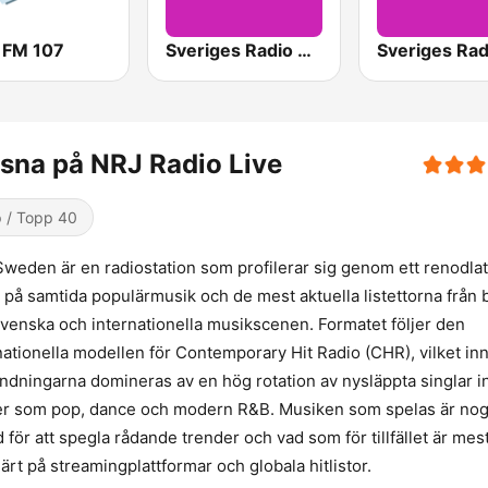
l FM 107
Sveriges Radio P4 Malmöhus
sna på NRJ Radio Live
 / Topp 40
weden är en radiostation som profilerar sig genom ett renodlat
 på samtida populärmusik och de mest aktuella listettorna från
venska och internationella musikscenen. Formatet följer den
nationella modellen för Contemporary Hit Radio (CHR), vilket in
ändningarna domineras av en hög rotation av nysläppta singlar 
r som pop, dance och modern R&B. Musiken som spelas är nog
d för att spegla rådande trender och vad som för tillfället är mes
ärt på streamingplattformar och globala hitlistor.