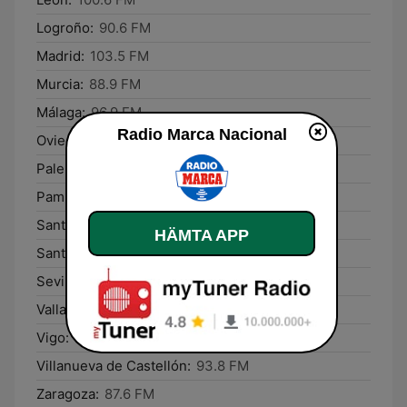
Logroño:
90.6 FM
Madrid:
103.5 FM
Murcia:
88.9 FM
Málaga:
96.9 FM
Radio Marca Nacional
Oviedo:
105.0 FM
Palencia:
98.8 FM
Pamplona:
101.9 FM
Santa Cruz de Tenerife:
91.5 FM
HÄMTA APP
Santander:
94.2 FM
Sevilla:
99.3 FM
Valladolid:
101.5 FM
Vigo:
87.5 FM
Villanueva de Castellón:
93.8 FM
Zaragoza:
87.6 FM