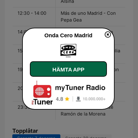
Alsina
12:30 - 14:00
Más de uno Madrid - Con
Pepa Gea
14:00 - 15:00
Noticias mediodía - Con
Onda Cero Madrid
Elena Gijón
15:00 - 19:00
Julia en la Onda - Con Julia
Otero
HÄMTA APP
19:00 - 20:00
La Brújula de Madrid - Con
David del Cura
20:00 - 23:30
La Brújula - Con Juan
Ramón Lucas
23:30 - 00:00
El Transistor - Con José
Ramón de la Morena
Topplåtar