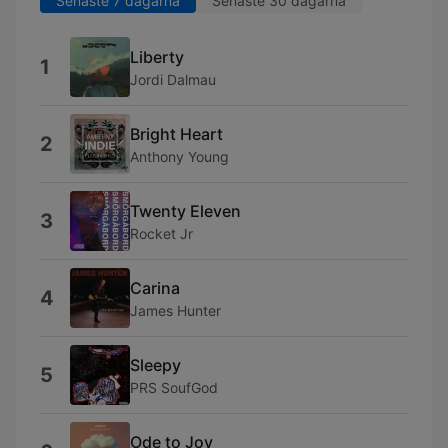
Senaste 7 dagarna
Senaste 30 dagarna
Liberty
1
Jordi Dalmau
Bright Heart
2
Anthony Young
Twenty Eleven
3
Rocket Jr
Carina
4
James Hunter
Sleepy
5
PRS SoufGod
Ode to Joy