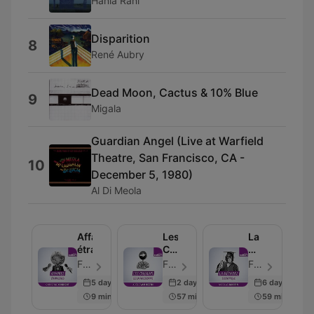
Hania Rani
Disparition
8
René Aubry
Dead Moon, Cactus & 10% Blue
9
Migala
Guardian Angel (Live at Warfield
Theatre, San Francisco, CA -
10
December 5, 1980)
Al Di Meola
Affaires
Les
La
étrangères
Chemins
Méthode
de
scientifique
France Culture - Avsnitt 36
France Culture - Avsnitt 40
France Culture - Avsnitt 103
la
5 days ago
2 days ago
6 days ago
philosophie
9 min
57 min
59 min