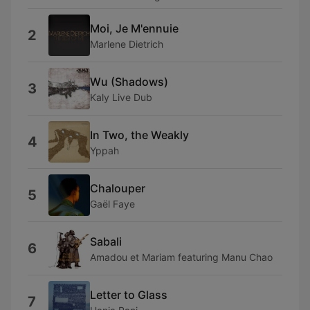
Moi, Je M'ennuie
2
Marlene Dietrich
Wu (Shadows)
3
Kaly Live Dub
In Two, the Weakly
4
Yppah
Chalouper
5
Gaël Faye
Sabali
6
Amadou et Mariam featuring Manu Chao
Letter to Glass
7