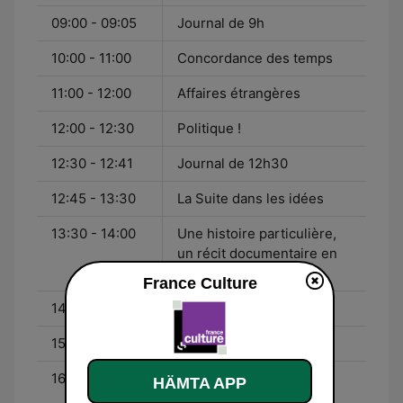
09:00 - 09:05
Journal de 9h
10:00 - 11:00
Concordance des temps
11:00 - 12:00
Affaires étrangères
12:00 - 12:30
Politique !
12:30 - 12:41
Journal de 12h30
12:45 - 13:30
La Suite dans les idées
13:30 - 14:00
Une histoire particulière,
un récit documentaire en
deux parties
France Culture
14:00 - 15:00
Plan large
15:00 - 16:00
Une vie, une oeuvre
16:00 - 17:00
La Conversation
HÄMTA APP
scientifique