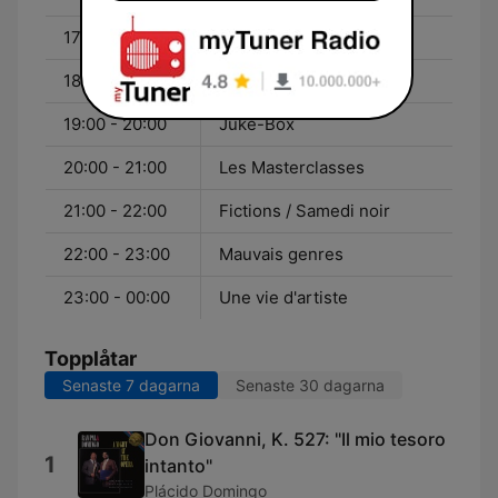
17:00 - 18:00
Le Temps des écrivains
18:00 - 18:20
Journal de 18h
19:00 - 20:00
Juke-Box
20:00 - 21:00
Les Masterclasses
21:00 - 22:00
Fictions / Samedi noir
22:00 - 23:00
Mauvais genres
23:00 - 00:00
Une vie d'artiste
Topplåtar
Senaste 7 dagarna
Senaste 30 dagarna
Don Giovanni, K. 527: "Il mio tesoro
1
intanto"
Plácido Domingo