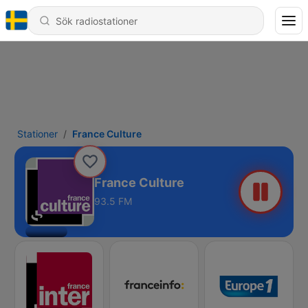
Stationer
France Culture
France Culture
93.5 FM