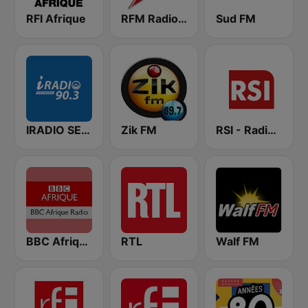
RFI Afrique
RFM Radio Futurs Medias 94.0 FM
Sud FM
IRADIO SENEGAL
Zik FM
RSI - Radio Sénégal Internationale
BBC Afrique
RTL
Walf FM