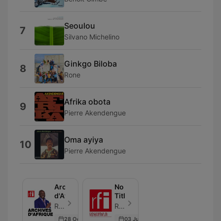
Seoulou
7
Silvano Michelino
Ginkgo Biloba
8
Rone
Afrika obota
9
Pierre Akendengue
Oma ayiya
10
Pierre Akendengue
Archives
No
d'Afrique
Title
RFI - Avsnitt 24
RFI - Avsnitt 1
28 Oct 2023
03 Jun 2026