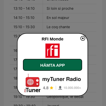
13:10 - 14:10
Si loin si proche
14:10 - 15:10
En sol majeur
15:10 - 15:30
Le coq chante
15:30 - 16:10
L'épopée des musiques
RFI Monde
noires
16:10 - 17:10
Idées
17:10 - 17:33
Carrefour de l'Europe
HÄMTA APP
17:33 - 18:10
Carrefour de l'Europe
18:10 - 18:40
Dimanche politique
18:40 - 19:10
Orient hebdo
19:10 - 19:30
Géopolitique, le débat
19:30 - 19:40
Journal