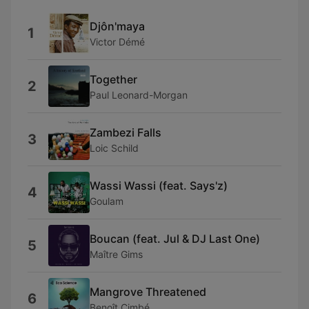
Djôn'maya
1
Victor Démé
Together
2
Paul Leonard-Morgan
Zambezi Falls
3
Loic Schild
Wassi Wassi (feat. Says'z)
4
Goulam
Boucan (feat. Jul & DJ Last One)
5
Maître Gims
Mangrove Threatened
6
Benoît Cimbé