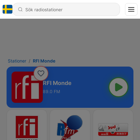
Stationer
RFI Monde
RFI Monde
89.0 FM