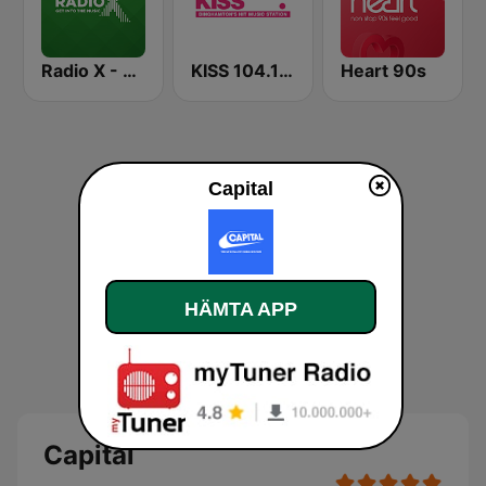
Radio X - London
KISS 104.1 FM
Heart 90s
Capital
HÄMTA APP
Capital