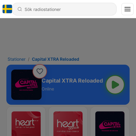
Stationer
Capital XTRA Reloaded
Capital XTRA Reloaded
Online