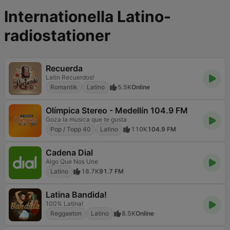
Internationella Latino-
radiostationer
Recuerda
Latin Recuerdos!
Romantik
Latino
5.5K
Online
Olímpica Stereo - Medellín 104.9 FM
Goza la musica que te gusta
Pop / Topp 40
Latino
110K
104.9 FM
Cadena Dial
Algo Que Nos Une
Latino
18.7K
91.7 FM
Latina Bandida!
100% Latina!
Reggaeton
Latino
8.5K
Online