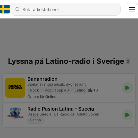
Lyssna på Latino-radio i Sverige
2
Bananradion
Spelar svängig musik, dygnet runt.
Rock
Pop / Topp 40
Latino
16
Örebro län
Online
Radio Pasion Latina - Suecia
Desde Suecia , La Radio del Adulto Joven
Latino