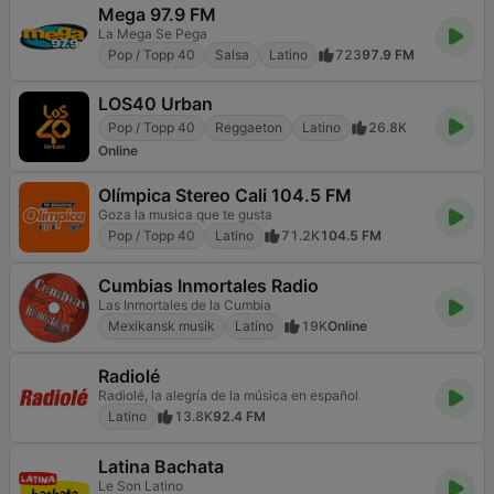
Mega 97.9 FM
La Mega Se Pega
Pop / Topp 40
Salsa
Latino
723
97.9 FM
LOS40 Urban
Pop / Topp 40
Reggaeton
Latino
26.8K
Online
Olímpica Stereo Cali 104.5 FM
Goza la musica que te gusta
Pop / Topp 40
Latino
71.2K
104.5 FM
Cumbias Inmortales Radio
Las Inmortales de la Cumbia
Mexikansk musik
Latino
19K
Online
Radiolé
Radiolé, la alegría de la música en español
Latino
13.8K
92.4 FM
Latina Bachata
Le Son Latino