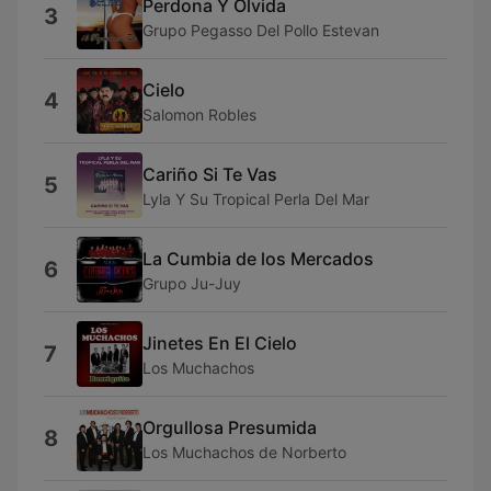
Perdona Y Olvida
3
Grupo Pegasso Del Pollo Estevan
Cielo
4
Salomon Robles
Cariño Si Te Vas
5
Lyla Y Su Tropical Perla Del Mar
La Cumbia de los Mercados
6
Grupo Ju-Juy
Jinetes En El Cielo
7
Los Muchachos
Orgullosa Presumida
8
Los Muchachos de Norberto