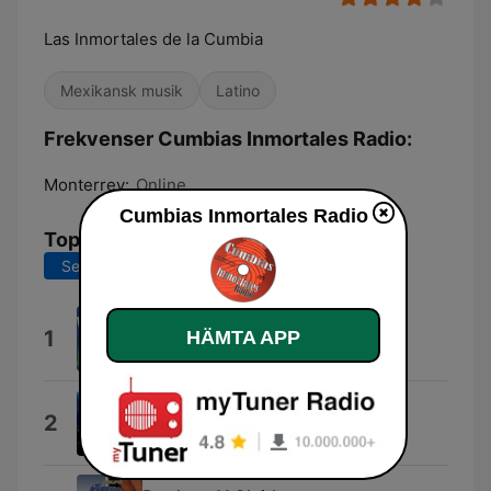
Las Inmortales de la Cumbia
Mexikansk musik
Latino
Frekvenser Cumbias Inmortales Radio:
Monterrey:
Online
Cumbias Inmortales Radio
Topplåtar
Senaste 7 dagarna
Senaste 30 dagarna
Dejenla Que Baile
1
HÄMTA APP
Impacto De Montemorelos
Amor Vaquero (En Vivo)
2
Eliseo Robles