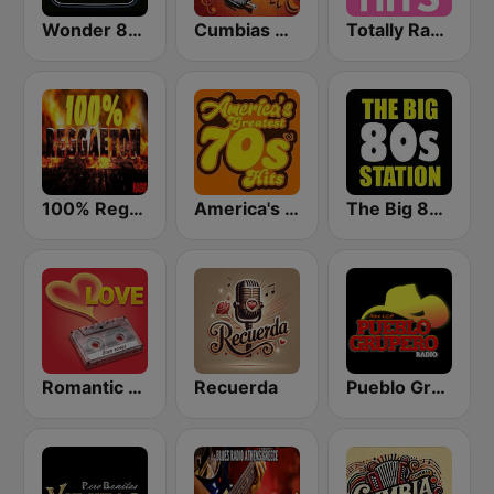
Wonder 80's
Cumbias De Colección
Totally Radio Hits
100% Reggaeton Radio
America's Greatest 70s Hits
The Big 80s Station
Romantic Vibes
Recuerda
Pueblo Grupero Radio