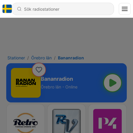
Stationer
Örebro län
Bananradion
Bananradion
Örebro län - Online