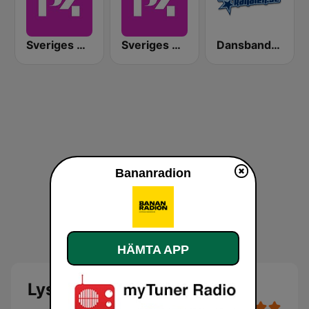
Sveriges Radio P4 Kalmar
Sveriges Radio P4 Väst
Dansbandskanalen
Bananradion
HÄMTA APP
Lyssna på Bananradion live