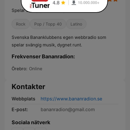
Spelar svängig musik, dygnet runt.
Rock
Pop / Topp 40
Latino
Svenska Bananklubbens egen webbradio som
spelar svängig musik, dygnet runt.
Frekvenser Bananradion:
Örebro:
Online
Kontakter
Webbplats
https://www.bananradion.se
E-post:
bananradion@gmail.com
Sociala nätverk