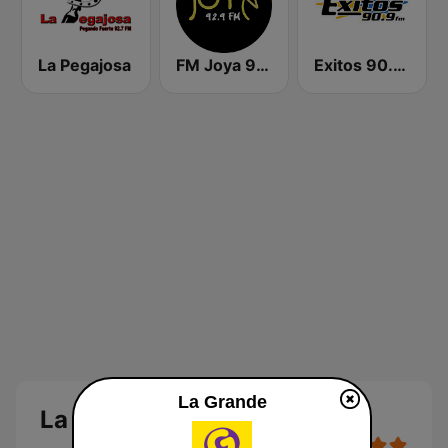
La Pegajosa
FM Joya 92.9
Exitos 90.9 FM
La Grande
La Grande