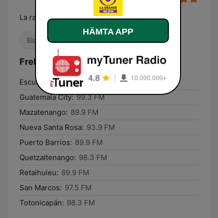
La radio del Pum Pum
HÄMTA APP
Blandat
Latino
Frekvenser La Grande:
Escuintla:
103.1 FM
Guatemala City:
99.3 FM
Mazatenango:
89.9 FM
Nueva Santa Rosa:
93.9 FM
Puerto Barrios:
89.9 FM
Quetzaltenango:
98.3 FM
Retalhuleu:
89.9 FM
San Marcos:
97.5 FM
Totonicapán:
98.3 FM