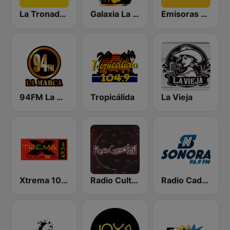
La Tronadora
Galaxia La Picosa
Emisoras Unidas
94FM La Marca
Tropicálida
La Vieja
Xtrema 101.3 FM
Radio Cultural TGN
Radio Cadena Sonora