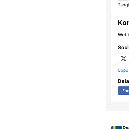
Tangi
Kon
Webb
Soci
Uppda
Dela
Fa
Ra