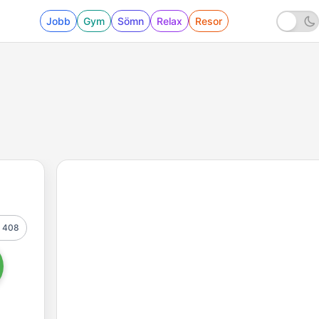
Jobb
Gym
Sömn
Relax
Resor
408