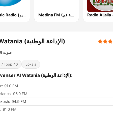
Medina FM (إذاعة مدينة فم)
Atlantic Radio (أتلانتيك راديو)
Al Watania (الإذاعة الوطنية)
صوت ال
 / Topp 40
Lokala
Frekvenser Al Watania (الإذاعة الوطنية):
r:
91.0 FM
lanca:
96.0 FM
akesh:
94.9 FM
:
91.0 FM