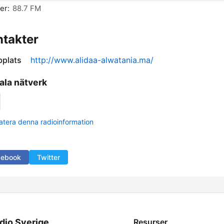
er:
88.7 FM
takter
plats
http://www.alidaa-alwatania.ma/
ala nätverk
tera denna radioinformation
cebook
Twitter
dio Sverige
Resurser