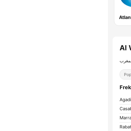
مغرب
Pop
Agadi
Casab
Marr
Rabat