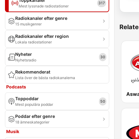
Toppkanaler
317
Mest lyssnade radiostationer
Radiokanaler efter genre
15 musikgenrer
Relate
Radiokanaler efter region
Lokala radiostationer
Nyheter
30
Nyhetsradio
Rekommenderat
Lista över de bästa radiokanalerna
Podcasts
Toppoddar
50
Mest populära poddar
Poddar efter genre
18 ämneskategorier
Musik