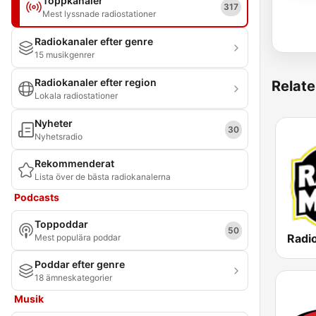
Toppkanaler
317
Mest lyssnade radiostationer
Radiokanaler efter genre
15 musikgenrer
Radiokanaler efter region
Relate
Lokala radiostationer
Nyheter
30
Nyhetsradio
Rekommenderat
Lista över de bästa radiokanalerna
Podcasts
Toppoddar
50
Mest populära poddar
Poddar efter genre
18 ämneskategorier
Musik