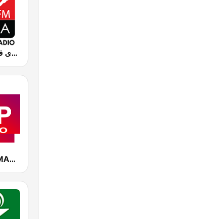
Chada FM (شدى فم)
CAP RADIO MAROC