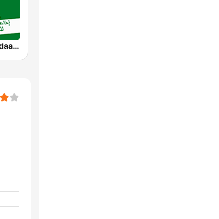
SNRT Radio Idaat Mohammed Assadiss (السادسة)