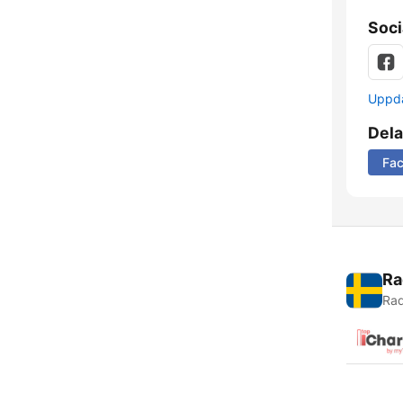
Soci
Uppda
Dela
Fa
Ra
Rad