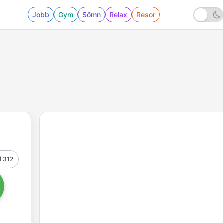
Jobb
Gym
Sömn
Relax
Resor
312