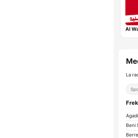
La ra
Spo
Agadi
Beni 
Berre