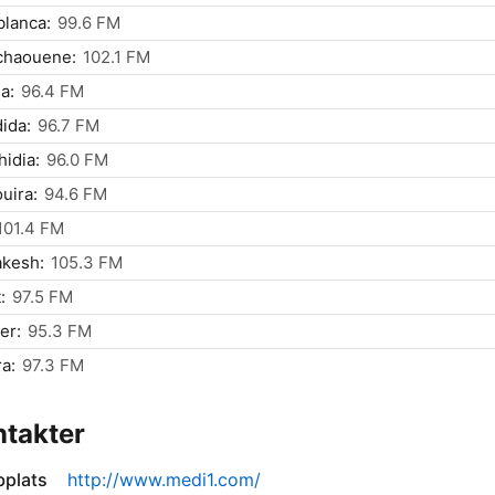
lanca:
99.6 FM
chaouene:
102.1 FM
a:
96.4 FM
dida:
96.7 FM
hidia:
96.0 FM
uira:
94.6 FM
101.4 FM
akesh:
105.3 FM
:
97.5 FM
er:
95.3 FM
a:
97.3 FM
takter
plats
http://www.medi1.com/