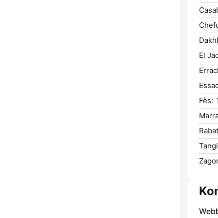
Casab
Chef
Dakhl
El Ja
Errac
Essao
Fès:
Marr
Rabat
Tangi
Zagor
Kon
Webb