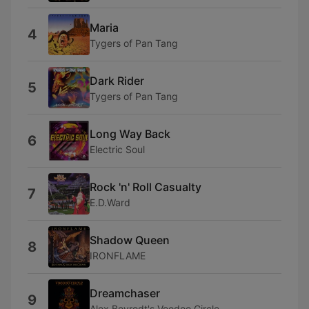
Maria
4
Tygers of Pan Tang
Dark Rider
5
Tygers of Pan Tang
Long Way Back
6
Electric Soul
Rock 'n' Roll Casualty
7
E.D.Ward
Shadow Queen
8
IRONFLAME
Dreamchaser
9
Alex Beyrodt's Voodoo Circle