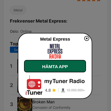
Metal
Frekvenser Metal Express:
Oslo:
Online
Metal Express
Topplåtar
Senaste 7 dagarna
Senaste 30 dagarna
Mirror
1
HÄMTA APP
Eden Lang
Eye of the Storm
2
RISTRIDI
Broken Man
3
Corrosion of Conformity