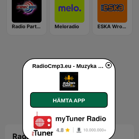
Radio Party - kanał Energy 2000
Meloradio
ESKA Wrocław
RadioCmp3.eu - Muzyka Klubowa | Kanał Główny
HÄMTA APP
RadioCmp3.eu - Muzyka