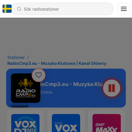
Stationer
RadioCmp3.eu - Muzyka Klubowa | Kanał Główny
RadioCmp3.eu - Muzyka Klubowa | Kana
Online