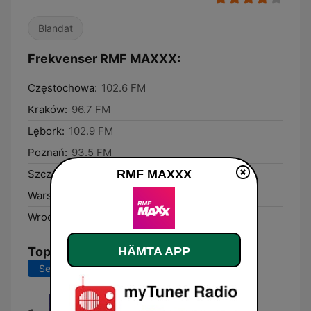
Blandat
Frekvenser RMF MAXXX:
Częstochowa:
102.6 FM
Kraków:
96.7 FM
Lębork:
102.9 FM
Poznań:
93.5 FM
RMF MAXXX
Szczecin:
98.4 FM
Warsaw:
95.8 FM
Wrocław:
101.1 FM
HÄMTA APP
Topplåtar
Senaste 7 dagarna
Senaste 30 dagarna
How Does It Feel