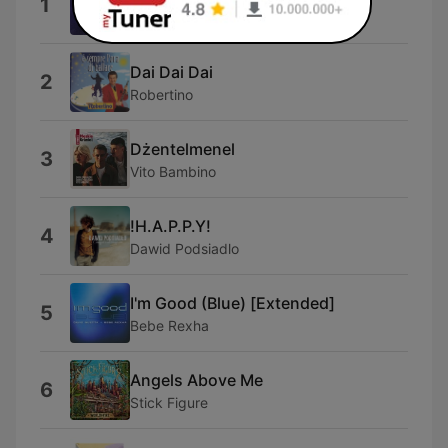
1
Kandella
Dai Dai Dai
2
Robertino
Dżentelmenel
3
Vito Bambino
!H.A.P.P.Y!
4
Dawid Podsiadlo
I'm Good (Blue) [Extended]
5
Bebe Rexha
Angels Above Me
6
Stick Figure