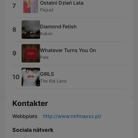
Ostatni Dzień Lata
7
Pejzaż
Diamond Fetish
8
Kukon
Whatever Turns You On
9
Pale
GIRLS
10
The Kid Laroi
Kontakter
Webbplats
http://www.rmfmaxxx.pl/
Sociala nätverk