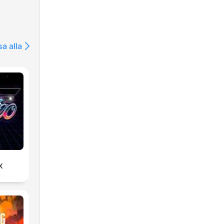
sa alla
X