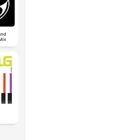
and
Mix
i