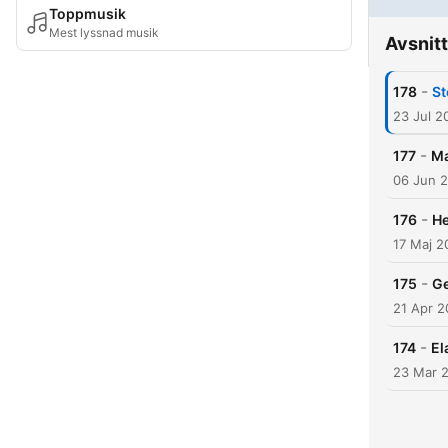
Toppmusik
Mest lyssnad musik
Avsnitt
-
178
St
23 Jul 2
-
177
Ma
06 Jun 
-
176
He
17 Maj 2
-
175
Ge
21 Apr 
-
174
El
23 Mar 