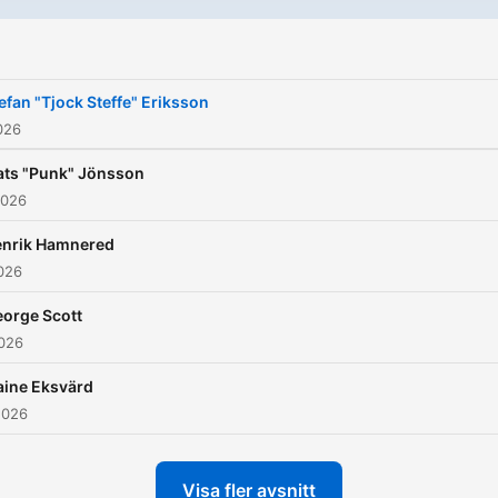
efan "Tjock Steffe" Eriksson
026
ts "Punk" Jönsson
2026
nrik Hamnered
026
orge Scott
2026
aine Eksvärd
2026
Visa fler avsnitt