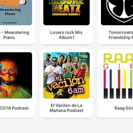
p - Meandering
Lovers rock Mix
Tomorrowl
Piano
Album I
Friendship 
El Vacilón de La
COTA Podcast
Raag Gir
Mañana Podcast