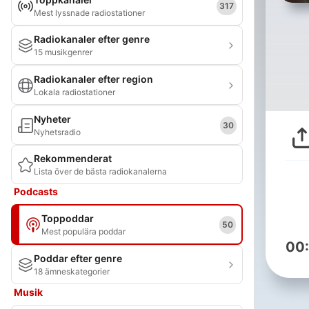
317
Mest lyssnade radiostationer
Radiokanaler efter genre
15 musikgenrer
Radiokanaler efter region
Lokala radiostationer
Nyheter
30
Nyhetsradio
Rekommenderat
Lista över de bästa radiokanalerna
Podcasts
Toppoddar
50
Mest populära poddar
00
Poddar efter genre
18 ämneskategorier
Musik