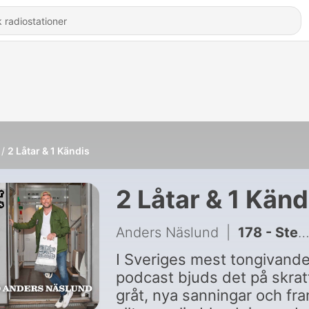
2 Låtar & 1 Kändis
2 Låtar & 1 Känd
Anders Näslund
|
178 - Stefan "Tjock Steffe" Eriksson
I Sveriges mest tongivand
podcast bjuds det på skrat
gråt, nya sanningar och fr