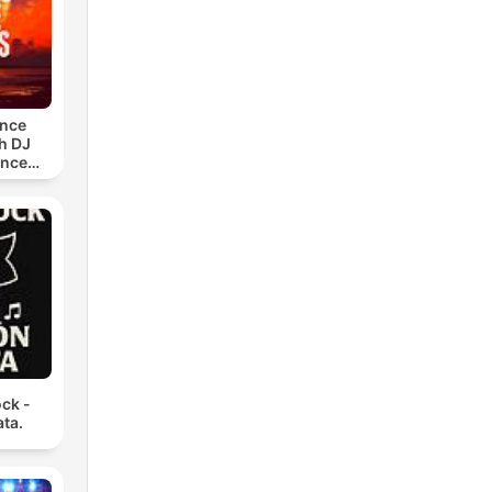
ance
h DJ
ance
)
ck -
ata.