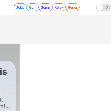
Jobb
Gym
Sömn
Relax
Resor
is
e
t,
amför