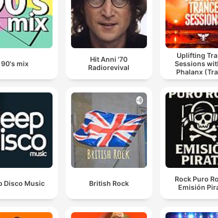
Uplifting Tr
Hit Anni '70
90's mix
Sessions wit
Radiorevival
Phalanx (Tr
Podcast
Rock Puro Ro
p Disco Music
British Rock
Emisión Pir