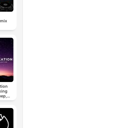
emix
tion
xing
eep,
 &
n