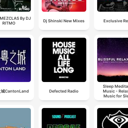
 MEZCLAS By DJ
Dj Shinski New Mixes
Exclusive R
RITMO
Sleep Medita
城CantonLand
Defected Radio
Music - Rela
Music for Sl
Meditation
Relaxatio