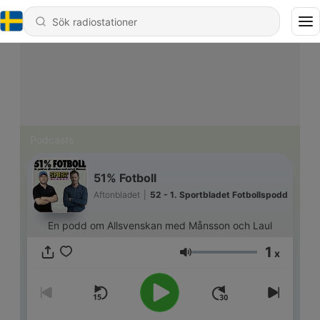
Podcasts
51% Fotboll
Aftonbladet
|
52 - 1. Sportbladet Fotbollspodd
En podd om Allsvenskan med Månsson och Laul
1
x
Volym