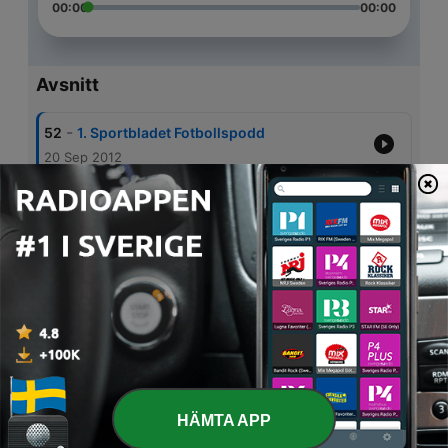
00:00
00:00
Avsnitt
-
52
1. Sportbladet Fotbollspodd
20 Sep 2012
-
51
Lagerbäck har blivit folkkär
08 Sep 2015
-
50
51 PROCENT MFF (del två)
27 Aug 2015
-
49
OISÍN CANTWELL ÄR ARG
14 Aug 2015
-
48
Korkade fotbollslag
06 Aug 2015
HÄMTA APP