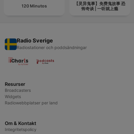
【灵异鬼事】免费鬼故事 恐
120 Minutos
怖奇谈 | 一听就上瘾
Radio Sverige
Radiostationer och poddsändningar
Resurser
Broadcasters
Widgets
Radiowebbplatser per land
Om & Kontakt
Integritetspolicy