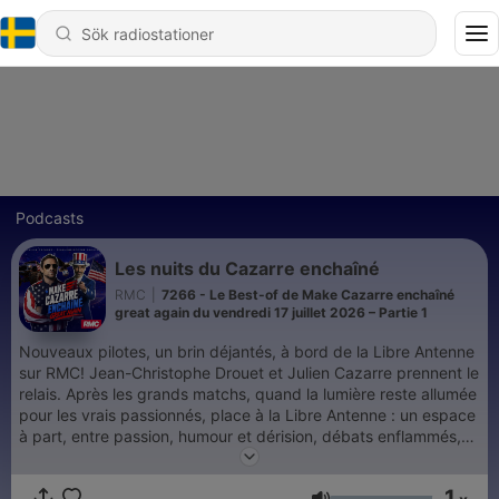
Podcasts
Les nuits du Cazarre enchaîné
RMC
|
7266 - Le Best-of de Make Cazarre enchaîné
great again du vendredi 17 juillet 2026 – Partie 1
Nouveaux pilotes, un brin déjantés, à bord de la Libre Antenne
sur RMC! Jean-Christophe Drouet et Julien Cazarre prennent le
relais. Après les grands matchs, quand la lumière reste allumée
pour les vrais passionnés, place à la Libre Antenne : un espace
à part, entre passion, humour et dérision, débats enflammés,
franc-parler et second degré. Un rendez-vous nocturne à la
Cazarre, où l'on parle foot bien sûr, mais aussi mauvaise foi,
1