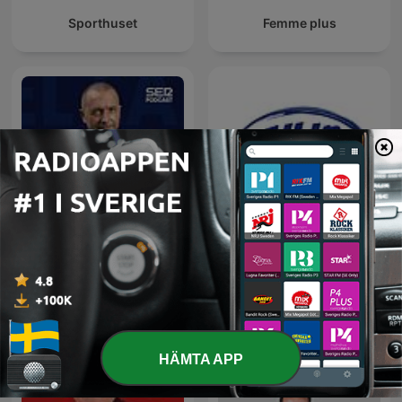
Sporthuset
Femme plus
El Larguero
All In Fotboll
HÄMTA APP