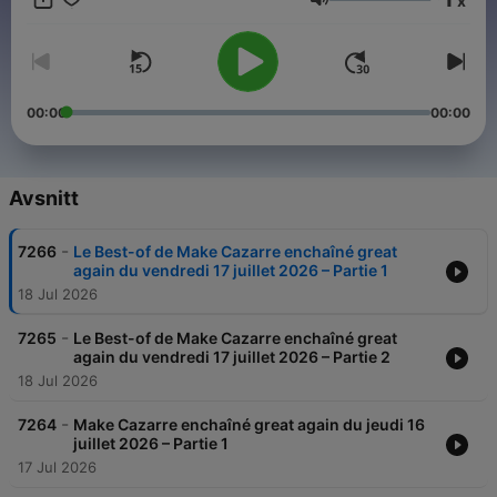
x
vannes, imitations et grands moments de radio imprévisibles !
Volym
00:00
00:00
Avsnitt
-
7266
Le Best-of de Make Cazarre enchaîné great
again du vendredi 17 juillet 2026 – Partie 1
18 Jul 2026
-
7265
Le Best-of de Make Cazarre enchaîné great
again du vendredi 17 juillet 2026 – Partie 2
18 Jul 2026
-
7264
Make Cazarre enchaîné great again du jeudi 16
juillet 2026 – Partie 1
17 Jul 2026