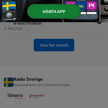
rzemieślnikiem i mieć choć trochę talentu
07 Jun 2026
HÄMTA APP
-
195
Bartłomiej Pejo: Obecnie Ukraińcy pod
przewodnictwem prezydenta Zełenskiego plują
w twarz Polakom
31 Maj 2026
Visa fler avsnitt
Radio Sverige
Radiostationer och poddsändningar