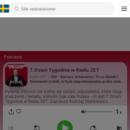
Podcasts
7. Dzień Tygodnia w Radiu ZET
Radio ZET
|
199 - Bartosz Arłukowicz: To co Słowik i
Stanowski zrobili, to była nieprofesjonalna próba ataku
na rząd
Pytania, których nie boimy się zadać, odpowiedzi, które mają
znaczenie i tematy, którymi żyje cała Polska - to jest 7. Dzień
Tygodnia w Radiu ZET. Zaprasza Andrzej Stankiewicz.
1
x
Volym