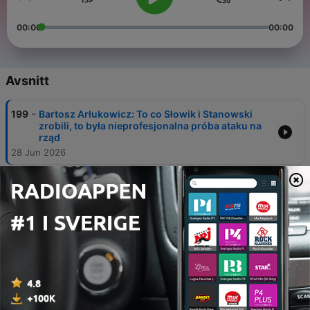
00:00
00:00
Avsnitt
-
199
Bartosz Arłukowicz: To co Słowik i Stanowski
zrobili, to była nieprofesjonalna próba ataku na
rząd
28 Jun 2026
-
198
Michał Szczerba: Prezydent Nawrocki będzie
miał nowy fanklub, który zakłada mu Dmitrij
Miedwiediew
21 Jun 2026
-
197
Krzysztof Hetman: Wypowiedź pana ministra
Szeptyckiego była beznadziejna i głupia
14 Jun 2026
-
196
Witold Tumanowicz: Każdy artysta powinien być