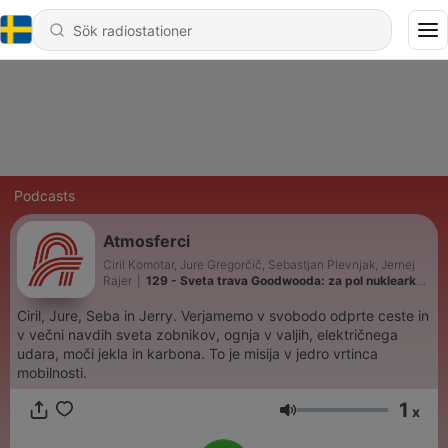
Podcasts
Atmosferci
Ciril Komotar, Jure Gregorčič, Sebastjan Plevnjak, Jernej
Rajer
|
129 - Sveta trava Goodwooda: za pol nuklearke
moči in zavarovalna polica težka 3 milijarde! Podcast
#127
Ciril, Jure, Seba in Jerry. Verjamemo v svobodo odprte ceste in
v večni navdih sveta zobnikov, ognja v valjih, električnega
udara, moči jekla in karbona. To je misija v jedro vrtinca
mobilnosti.
1
x
Volym