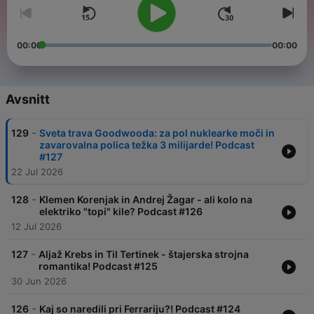
00:00
00:00
Avsnitt
-
129
Sveta trava Goodwooda: za pol nuklearke moči in
zavarovalna polica težka 3 milijarde! Podcast
#127
22 Jul 2026
-
128
Klemen Korenjak in Andrej Žagar - ali kolo na
elektriko "topi" kile? Podcast #126
12 Jul 2026
-
127
Aljaž Krebs in Til Tertinek - štajerska strojna
romantika! Podcast #125
30 Jun 2026
-
126
Kaj so naredili pri Ferrariju?! Podcast #124