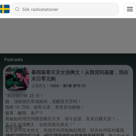
Podcasts
暴雨极寒天灾女强爽文！从囤货到基建，我在
末日零元购
云鹿柔迩
|
1000 - 第1章 穿书 (1)
“末日倒计时 25 天！
她，顶级佣兵穿成炮灰，觉醒逆天空间！
囤粮 10 万吨，收军火库，养变异动植物！
极寒、酸雨、丧尸？
看她如何用空间囤货碾压天灾，智斗反派，在末日建天堂！
无 CP 女强爽文，全程高能无尿点！”
精彩句摘
女主穿书至末世文，凭借空间异能疯狂囤货，联合伙伴应对暴雨、
“末世物资为王？不，我空间里的每一粒米都是核武器。”
极寒、变异等灾难。她以 “零元购” 模式横扫全球资源，建立安全基