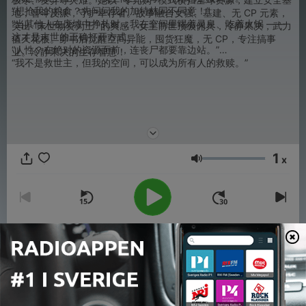
“想抢我的粮食？先问问我的加特林同不同意！”
地，智斗反派，守护幸存者。故事融合女强、基建、无 CP 元素，
“当其他人在废墟中挣扎时，我在空间里喝着灵泉、吃着火锅 ——
突出 “末世物资为王” 的爽感，女主
前世顶级佣兵，冷静果决，武力
这才是末世的正确打开方式。”
值天花板。穿书后觉醒空间异能，囤货狂魔，无 CP，专注搞事
“人性？在绝对的资源面前，连丧尸都要靠边站。”
业。
冷静果决的生存智慧！
“我不是救世主，但我的空间，可以成为所有人的救赎。”
1
x
Volym
00:00
00:00
Avsnitt