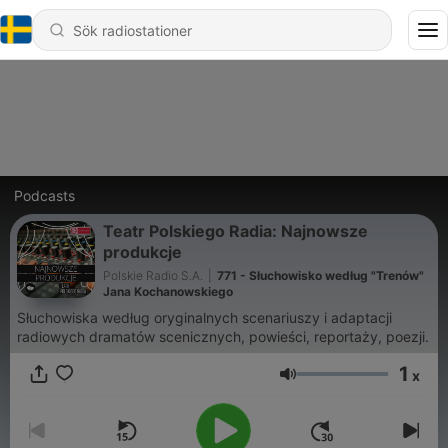
Podcasts
Teatr Polskiego Radia: Najnowsze
produkcje
Polskie Radio S.A.
|
771 - Słuchowisko według "Trenów"
Jana Kochanowskiego
Słuchowiska według oryginalnych scenariuszy i adaptacji
radiowych dramatów scenicznych, powieści, reportaży, poezji.
1
x
Volym