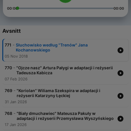
00:00
00:00
Avsnitt
-
771
Słuchowisko według "Trenów" Jana
Kochanowskiego
05 Nov 2018
-
770
"Ojcze nasz" Artura Pałygi w adaptacji i reżyserii
Tadeusza Kabicza
07 Feb 2026
-
769
"Koriolan" Wiliama Szekspira w adaptacji i
reżyserii Katarzyny Łęckiej
31 Jan 2026
-
768
"Biały dmuchawiec" Mateusza Pakuły w
adaptacji i reżyserii Przemysława Wyszyńskiego
17 Jan 2026