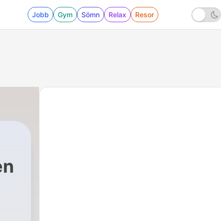
Jobb
Gym
Sömn
Relax
Resor
en
|
104 - Avsnitt 104: I violernas och penséern