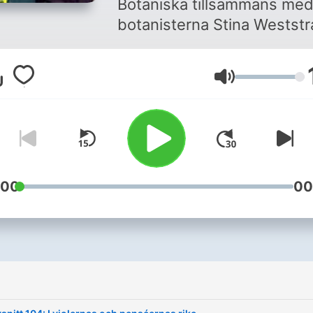
Botaniska tillsammans me
botanisterna Stina Westst
och Åsa Krüger. Tillsamma
går ni på upptäcktsfärd i e
Volym
trädgård full av sällsynta
växter, hårt trädgårdsarbet
historier och forskning.
Programledarna diskuterar
högt och lågt kring botanik
vetenskap och kulturhistori
:00
00
podden träffar du Botanis
medarbetare som delar m
sig av sina specialistkunsk
– hur man rensar fröer som
proffs, skapar trivsamma 
eller skiljer en äppelsort fr