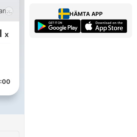
d
rand
HÄMTA APP
ns
n
1
x
e,
,
a. I
:00
kas
ed
aper
 ett
rum
ån