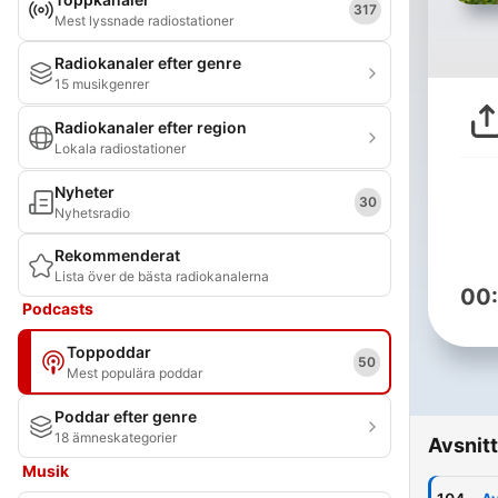
317
Mest lyssnade radiostationer
Radiokanaler efter genre
15 musikgenrer
Radiokanaler efter region
Lokala radiostationer
Nyheter
30
Nyhetsradio
Rekommenderat
Lista över de bästa radiokanalerna
00
Podcasts
Toppoddar
50
Mest populära poddar
Poddar efter genre
18 ämneskategorier
Avsnitt
Musik