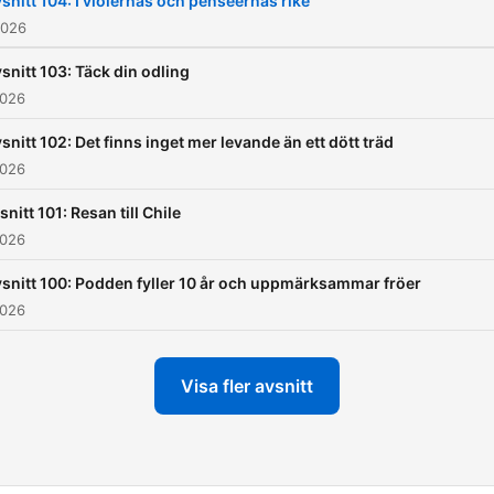
snitt 104: I violernas och penséernas rike
en annan. Häng med till
2026
Botaniskas skattkammare!
snitt 103: Täck din odling
2026
snitt 102: Det finns inget mer levande än ett dött träd
2026
snitt 101: Resan till Chile
2026
snitt 100: Podden fyller 10 år och uppmärksammar fröer
2026
Visa fler avsnitt