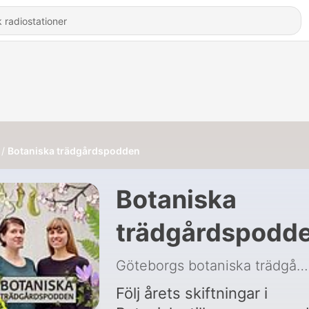
Botaniska trädgårdspodden
Botaniska
trädgårdspodd
Göteborgs botaniska trädgård
Följ årets skiftningar i